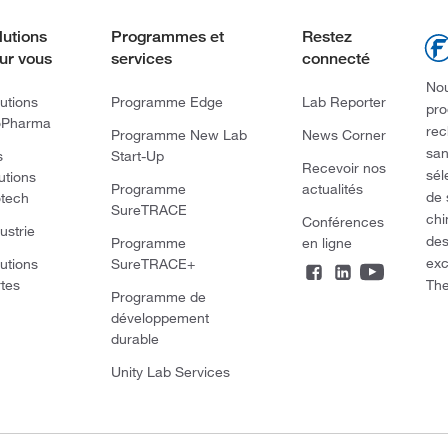
lutions
Programmes et
Restez
ur vous
services
connecté
Nou
utions
Programme Edge
Lab Reporter
pro
oPharma
rec
Programme New Lab
News Corner
san
s
Start-Up
Recevoir nos
sél
utions
Programme
actualités
de 
otech
SureTRACE
chi
Conférences
ustrie
des
Programme
en ligne
exc
utions
SureTRACE+
The
rtes
Programme de
développement
durable
Unity Lab Services