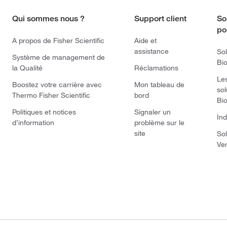
Qui sommes nous ?
Support client
So
po
A propos de Fisher Scientific
Aide et
assistance
Sol
Système de management de
Bi
la Qualité
Réclamations
Le
Boostez votre carrière avec
Mon tableau de
sol
Thermo Fisher Scientific
bord
Bi
Politiques et notices
Signaler un
Ind
d’information
problème sur le
site
Sol
Ve