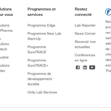
lutions
Programmes et
Restez
ur vous
services
connecté
Nou
utions
Programme Edge
Lab Reporter
pro
oPharma
rec
Programme New Lab
News Corner
san
s
Start-Up
Recevoir nos
sél
utions
Programme
actualités
de 
otech
SureTRACE
chi
Conférences
ustrie
des
Programme
en ligne
exc
utions
SureTRACE+
The
rtes
Programme de
développement
durable
Unity Lab Services