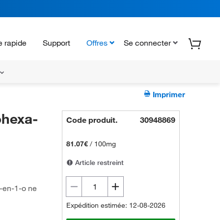
 rapide
Support
Offres
Se connecter
Imprimer
ohexa-
Code produit.
30948869
81.07€
/
100mg
Article restreint
2-en-1-o ne
Expédition estimée: 12-08-2026