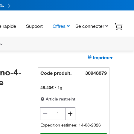
%.
 rapide
Support
Offres
Se connecter
Imprimer
no-4-
Code produit.
30948879
e
48.40€
/
1g
Article restreint
Expédition estimée: 14-08-2026