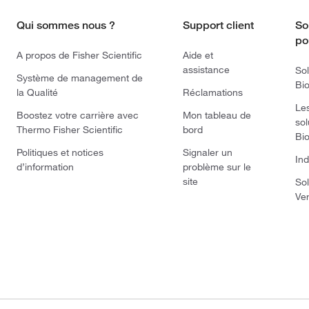
Qui sommes nous ?
Support client
So
po
A propos de Fisher Scientific
Aide et
assistance
Sol
Système de management de
Bi
la Qualité
Réclamations
Le
Boostez votre carrière avec
Mon tableau de
sol
Thermo Fisher Scientific
bord
Bi
Politiques et notices
Signaler un
Ind
d’information
problème sur le
site
Sol
Ve