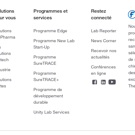
lutions
Programmes et
Restez
ur vous
services
connecté
Nou
utions
Programme Edge
Lab Reporter
pro
oPharma
rec
Programme New Lab
News Corner
san
s
Start-Up
Recevoir nos
sél
utions
Programme
actualités
de 
otech
SureTRACE
chi
Conférences
ustrie
des
Programme
en ligne
exc
utions
SureTRACE+
The
rtes
Programme de
développement
durable
Unity Lab Services