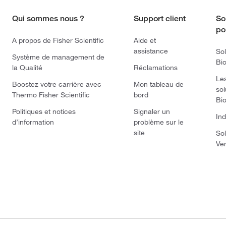
Qui sommes nous ?
Support client
So
po
A propos de Fisher Scientific
Aide et
assistance
Sol
Système de management de
Bi
la Qualité
Réclamations
Le
Boostez votre carrière avec
Mon tableau de
sol
Thermo Fisher Scientific
bord
Bi
Politiques et notices
Signaler un
Ind
d’information
problème sur le
site
Sol
Ve