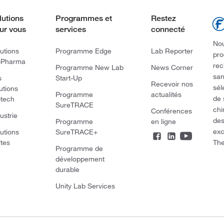
lutions
Programmes et
Restez
ur vous
services
connecté
Nou
utions
Programme Edge
Lab Reporter
pro
oPharma
rec
Programme New Lab
News Corner
san
s
Start-Up
Recevoir nos
sél
utions
Programme
actualités
de 
otech
SureTRACE
chi
Conférences
ustrie
des
Programme
en ligne
exc
utions
SureTRACE+
The
rtes
Programme de
développement
durable
Unity Lab Services