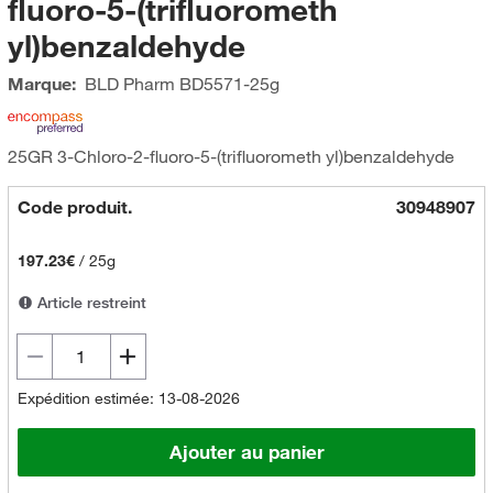
fluoro-5-(trifluorometh
yl)benzaldehyde
Marque:
BLD Pharm
BD5571-25g
25GR 3-Chloro-2-fluoro-5-(trifluorometh yl)benzaldehyde
Code produit.
30948907
197.23€
/
25g
Article restreint
Expédition estimée: 13-08-2026
Ajouter au panier