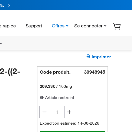
%.
 rapide
Support
Offres
Se connecter
Imprimer
-((2-
Code produit.
30948945
e
209.33€
/
100mg
Article restreint
Expédition estimée: 14-08-2026