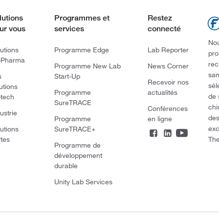
lutions
Programmes et
Restez
ur vous
services
connecté
Nou
utions
Programme Edge
Lab Reporter
pro
oPharma
rec
Programme New Lab
News Corner
san
s
Start-Up
Recevoir nos
sél
utions
Programme
actualités
de 
otech
SureTRACE
chi
Conférences
ustrie
des
Programme
en ligne
exc
utions
SureTRACE+
The
rtes
Programme de
développement
durable
Unity Lab Services