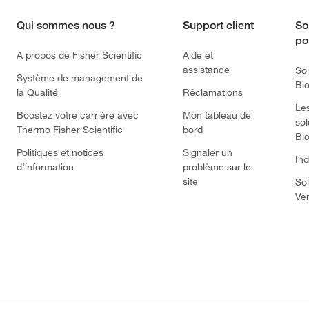
Qui sommes nous ?
Support client
So
po
A propos de Fisher Scientific
Aide et
assistance
Sol
Système de management de
Bi
la Qualité
Réclamations
Le
Boostez votre carrière avec
Mon tableau de
sol
Thermo Fisher Scientific
bord
Bi
Politiques et notices
Signaler un
Ind
d’information
problème sur le
site
Sol
Ve