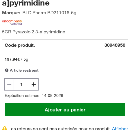
a]pyrimidine
Marque:
BLD Pharm
BD211016-5g
5GR Pyrazolo[2,3-a]pyrimidine
Code produit.
30948950
137.94€
/
5g
Article restreint
Expédition estimée: 14-08-2026
Ajouter au panier
Les retours ne sont pas autorisés pour ce produit.
Afficher