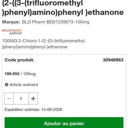
(2-((3-(trifluoromethyl
)phenyl)amino)phenyl )ethanone
Marque:
BLD Pharm
BD01239673-100mg
100MG 2-Chloro-1-(2-((3-(trifluoromethyl
)phenyl)amino)phenyl )ethanone
Code produit.
30948963
199.65€
/
100mg
Article restreint
Expédition estimée: 14-08-2026
Ajouter au panier