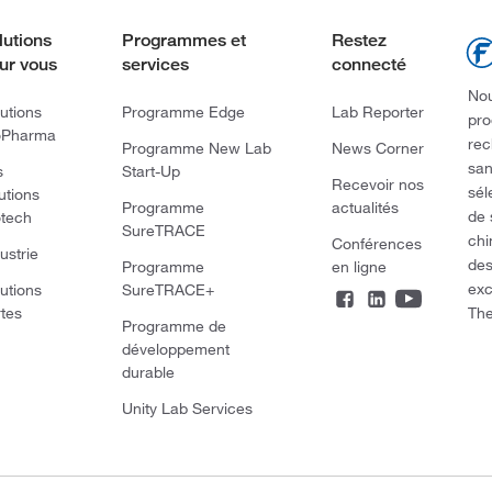
lutions
Programmes et
Restez
ur vous
services
connecté
Nou
utions
Programme Edge
Lab Reporter
pro
oPharma
rec
Programme New Lab
News Corner
san
s
Start-Up
Recevoir nos
sél
utions
Programme
actualités
de 
otech
SureTRACE
chi
Conférences
ustrie
des
Programme
en ligne
exc
utions
SureTRACE+
The
rtes
Programme de
développement
durable
Unity Lab Services