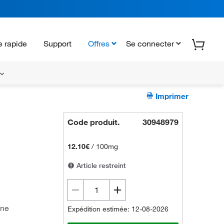
 rapide
Support
Offres
Se connecter
Imprimer
Code produit.
30948979
12.10€
/
100mg
Article restreint
ane
Expédition estimée: 12-08-2026