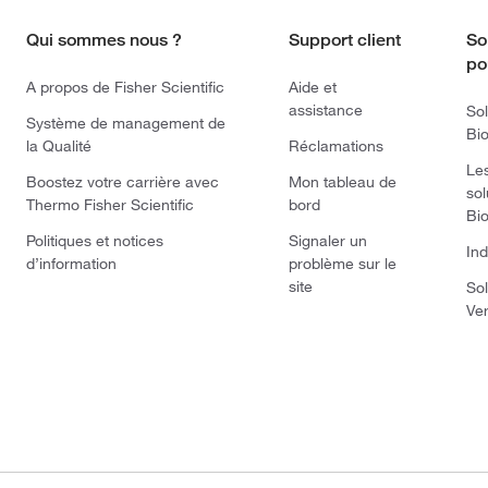
Qui sommes nous ?
Support client
So
po
A propos de Fisher Scientific
Aide et
assistance
Sol
Système de management de
Bi
la Qualité
Réclamations
Le
Boostez votre carrière avec
Mon tableau de
sol
Thermo Fisher Scientific
bord
Bi
Politiques et notices
Signaler un
Ind
d’information
problème sur le
site
Sol
Ve