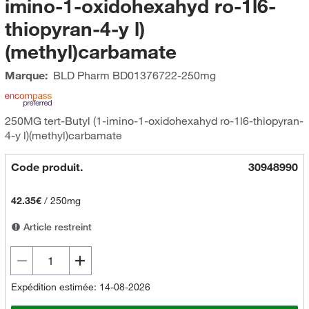
imino-1-oxidohexahyd ro-1l6-
thiopyran-4-y l)
(methyl)carbamate
Marque:
BLD Pharm
BD01376722-250mg
250MG tert-Butyl (1-imino-1-oxidohexahyd ro-1l6-thiopyran-
4-y l)(methyl)carbamate
Code produit.
30948990
42.35€
/
250mg
Article restreint
Expédition estimée: 14-08-2026