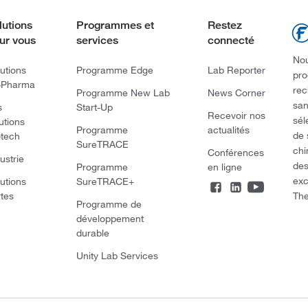
lutions
Programmes et
Restez
ur vous
services
connecté
Nou
utions
Programme Edge
Lab Reporter
pro
oPharma
rec
Programme New Lab
News Corner
san
s
Start-Up
Recevoir nos
sél
utions
Programme
actualités
de 
otech
SureTRACE
chi
Conférences
ustrie
des
Programme
en ligne
exc
utions
SureTRACE+
The
rtes
Programme de
développement
durable
Unity Lab Services