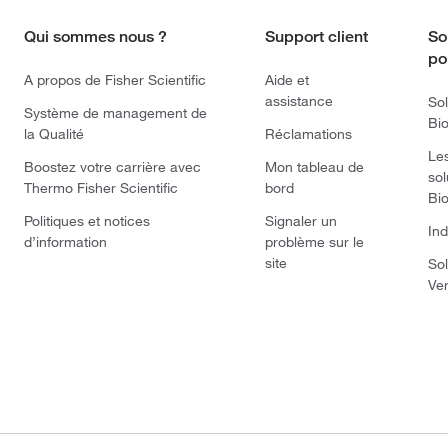
Qui sommes nous ?
Support client
So
po
A propos de Fisher Scientific
Aide et
assistance
Sol
Système de management de
Bi
la Qualité
Réclamations
Le
Boostez votre carrière avec
Mon tableau de
sol
Thermo Fisher Scientific
bord
Bi
Politiques et notices
Signaler un
Ind
d’information
problème sur le
site
Sol
Ve