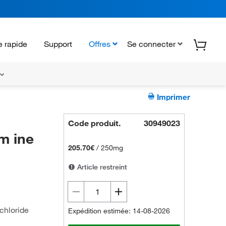
 rapide
Support
Offres
Se connecter
Imprimer
Code produit.
30949023
m ine
205.70€
/
250mg
Article restreint
chloride
Expédition estimée: 14-08-2026