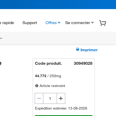
 rapide
Support
Offres
Se connecter
Imprimer
e
Code produit.
30949028
44.77€
/
250mg
Article restreint
Expédition estimée: 13-08-2026