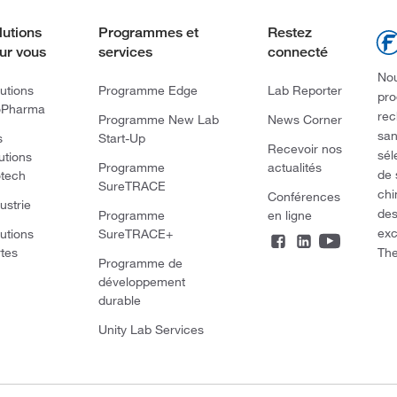
lutions
Programmes et
Restez
ur vous
services
connecté
Nou
utions
Programme Edge
Lab Reporter
pro
oPharma
rec
Programme New Lab
News Corner
san
s
Start-Up
Recevoir nos
sél
utions
Programme
actualités
de 
otech
SureTRACE
chi
Conférences
ustrie
des
Programme
en ligne
exc
utions
SureTRACE+
The
rtes
Programme de
développement
durable
Unity Lab Services