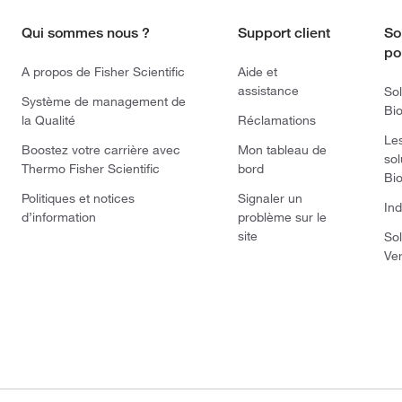
Qui sommes nous ?
Support client
So
po
A propos de Fisher Scientific
Aide et
assistance
Sol
Système de management de
Bi
la Qualité
Réclamations
Le
Boostez votre carrière avec
Mon tableau de
sol
Thermo Fisher Scientific
bord
Bi
Politiques et notices
Signaler un
Ind
d’information
problème sur le
site
Sol
Ve