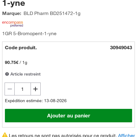
1-yne
Marque:
BLD Pharm
BD251472-1g
1GR 5-Bromopent-1-yne
Code produit.
30949043
90.75€
/
1g
Article restreint
Expédition estimée: 13-08-2026
Ajouter au panier
Les retours ne sont pas autorisés pour ce produit.
Afficher