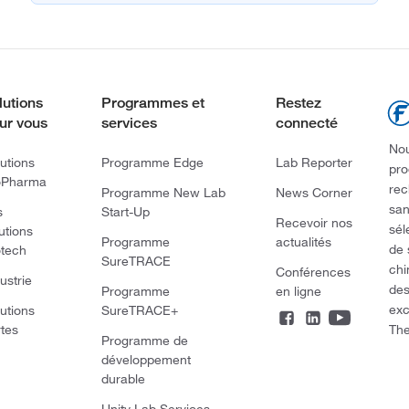
lutions
Programmes et
Restez
ur vous
services
connecté
Nou
utions
Programme Edge
Lab Reporter
pro
oPharma
rec
Programme New Lab
News Corner
san
s
Start-Up
Recevoir nos
sél
utions
Programme
actualités
de 
otech
SureTRACE
chi
Conférences
ustrie
des
Programme
en ligne
exc
utions
SureTRACE+
The
rtes
Programme de
développement
durable