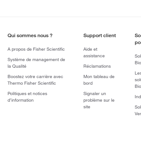
Qui sommes nous ?
Support client
So
po
A propos de Fisher Scientific
Aide et
assistance
Sol
Système de management de
Bi
la Qualité
Réclamations
Le
Boostez votre carrière avec
Mon tableau de
sol
Thermo Fisher Scientific
bord
Bi
Politiques et notices
Signaler un
Ind
d’information
problème sur le
site
Sol
Ve