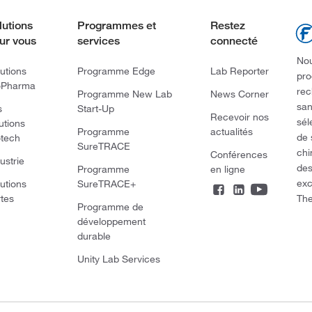
lutions
Programmes et
Restez
ur vous
services
connecté
Nou
utions
Programme Edge
Lab Reporter
pro
oPharma
rec
Programme New Lab
News Corner
san
s
Start-Up
Recevoir nos
sél
utions
Programme
actualités
de 
otech
SureTRACE
chi
Conférences
ustrie
des
Programme
en ligne
exc
utions
SureTRACE+
The
rtes
Programme de
développement
durable
Unity Lab Services