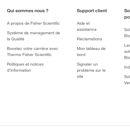
Qui sommes nous ?
Support client
So
po
A propos de Fisher Scientific
Aide et
assistance
Sol
Système de management de
Bi
la Qualité
Réclamations
Le
Boostez votre carrière avec
Mon tableau de
sol
Thermo Fisher Scientific
bord
Bi
Politiques et notices
Signaler un
Ind
d’information
problème sur le
site
Sol
Ve