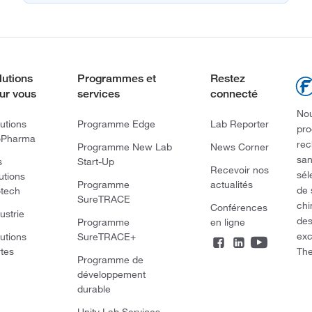
lutions
Programmes et
Restez
ur vous
services
connecté
Nou
utions
Programme Edge
Lab Reporter
pro
oPharma
rec
Programme New Lab
News Corner
san
s
Start-Up
Recevoir nos
sél
utions
Programme
actualités
de 
otech
SureTRACE
chi
Conférences
ustrie
des
Programme
en ligne
exc
utions
SureTRACE+
The
rtes
Programme de
développement
durable