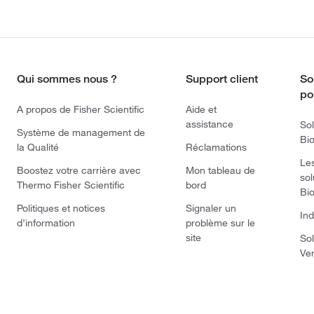
Qui sommes nous ?
Support client
So
po
A propos de Fisher Scientific
Aide et
assistance
Sol
Système de management de
Bi
la Qualité
Réclamations
Le
Boostez votre carrière avec
Mon tableau de
sol
Thermo Fisher Scientific
bord
Bi
Politiques et notices
Signaler un
Ind
d’information
problème sur le
site
Sol
Ve