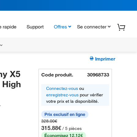
 rapide
Support
Offres
Se connecter
Imprimer
ny X5
Code produit.
30968733
4 High
Connectez-vous
ou
enregistrez-vous
pour vérifier
votre prix et la disponibilité.
T
328.00€
315.88€
/ 5 pièces
Économisez 12.12€