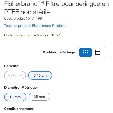
Fisherbrand™ Filtre pour seringue en
PTFE non stérile
Code produit
15171499
Tous les produits Fisherbrand Produits
Code nomenclature Nacres: NB.24
Modifier l'affichage
Porosité:
0,2 μm
0,45 μm
Diamètre (métrique):
25 mm
13 mm
Conditionnement: