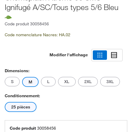
Ignifugé A/SC/Tous types 5/6 Bleu
Code produit
30058456
Code nomenclature Nacres: HA.02
Modifier l'affichage
Dimensions:
S
L
XL
2XL
3XL
M
Conditionnement:
25 pièces
Code produit
30058456