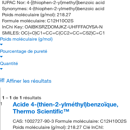
IUPAC Nor:
4-[(thiophen-2-yl)methyl]benzoic acid
Synonymes:
4-(thiophen-2-ylmethyl)benzoic acid
Poids moléculaire (g/mol):
218.27
Formule moléculaire:
C12H10O2S
InChi Key:
OAIBKSRZDOMJKZ-UHFFFAOYSA-N
SMILES:
OC(=O)C1=CC=C(CC2=CC=CS2)C=C1
Poids moléculaire (g/mol)
Pourcentage de pureté
Quantité
Affiner les résultats
1
–
1
de
1
résultats
Acide 4-(thien-2-ylméthyl)benzoïque,
1
Thermo Scientific™
CAS: 1002727-90-3 Formule moléculaire: C12H10O2S
Poids moléculaire (g/mol): 218.27 Clé InChI: