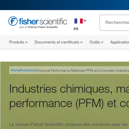
FR
Produits
Documents et certificats
Outils
Applicati
Home
Industrie
Chemical Performance Materials PFM and Cosmetic Industri
Industries chimiques, m
performance (PFM) et c
Le réseau Fisher Scientific propose des solutions pour les