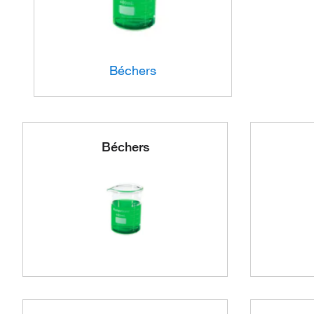
Béchers
Béchers