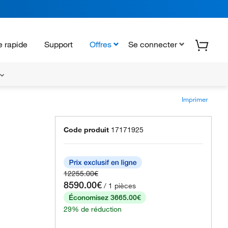
 rapide
Support
Offres
Se connecter
Imprimer
Code produit
17171925
12255.00€
8590.00€
/ 1 pièces
Économisez 3665.00€
29% de réduction