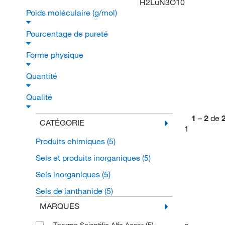
H2LuN3O10
Poids moléculaire (g/mol)
Pourcentage de pureté
Forme physique
Quantité
Qualité
1
–
2
de
CATÉGORIE
1
Produits chimiques
(5)
Sels et produits inorganiques
(5)
Sels inorganiques
(5)
Sels de lanthanide
(5)
MARQUES
(5)