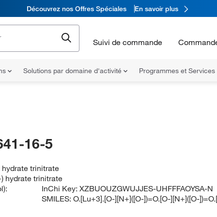
Découvrez nos Offres Spéciales
En savoir plus
Suivi de commande
Commande
ons
Solutions par domaine d'activité
Programmes et Services
641-16-5
 hydrate trinitrate
) hydrate trinitrate
l):
InChi Key:
XZBUOUZGWUJJES-UHFFFAOYSA-N
SMILES:
O.[Lu+3].[O-][N+]([O-])=O.[O-][N+]([O-])=O.