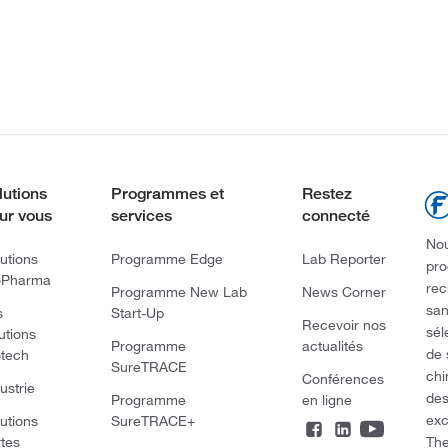
lutions
Programmes et
Restez
ur vous
services
connecté
Nou
utions
Programme Edge
Lab Reporter
pro
oPharma
rec
Programme New Lab
News Corner
san
s
Start-Up
Recevoir nos
sél
utions
Programme
actualités
de 
otech
SureTRACE
chi
Conférences
ustrie
des
Programme
en ligne
exc
utions
SureTRACE+
The
rtes