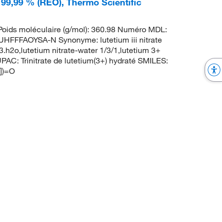
, 99,99 % (REO), Thermo Scientific
oids moléculaire (g/mol): 360.98 Numéro MDL:
FAOYSA-N Synonyme: lutetium iii nitrate
3.h2o,lutetium nitrate-water 1/3/1,lutetium 3+
AC: Trinitrate de lutetium(3+) hydraté SMILES:
-])=O