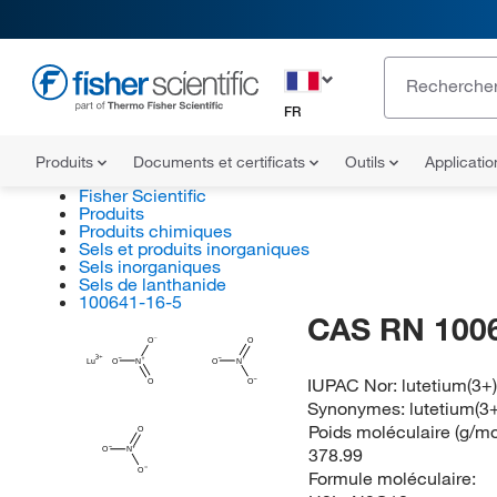
FR
Produits
Documents et certificats
Outils
Applicati
Fisher Scientific
Produits
Produits chimiques
Sels et produits inorganiques
Sels inorganiques
Sels de lanthanide
100641-16-5
CAS RN 100
O
O
Lu
O
N
O
N
IUPAC Nor:
lutetium(3+)
O
O
Synonymes:
lutetium(3+
Poids moléculaire (g/mo
O
378.99
O
N
O
Formule moléculaire: