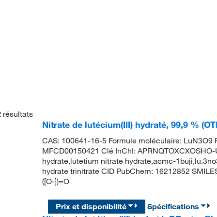
2
résultats
Nitrate de lutécium(III) hydraté, 99,9 % (
CAS: 100641-16-5 Formule moléculaire: LuN3O9 P
MFCD00150421 Clé InChI: APRNQTOXCXOSHO-UHFF
hydrate,lutetium nitrate hydrate,acmc-1buji,lu.3no
hydrate trinitrate CID PubChem: 16212852 SMILES: 
([O-])=O
Prix et disponibilité
Spécifications