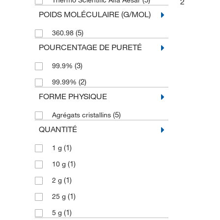
Thermo Scientific Alfa Aesar
2
POIDS MOLÉCULAIRE (G/MOL)
(5)
360.98
POURCENTAGE DE PURETÉ
(3)
99.9%
(2)
99.99%
FORME PHYSIQUE
(5)
Agrégats cristallins
QUANTITÉ
(1)
1 g
(1)
10 g
(1)
2 g
(1)
25 g
(1)
5 g