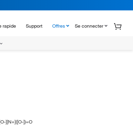
 rapide
Support
Offres
Se connecter
[O-][N+]([O-])=O