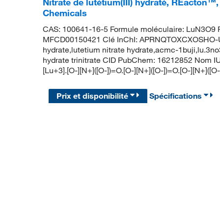
Nitrate de lutétium(III) hydraté, REacton™
Chemicals
CAS: 100641-16-5 Formule moléculaire: LuN3O9 P
MFCD00150421 Clé InChI: APRNQTOXCXOSHO-UHFF
hydrate,lutetium nitrate hydrate,acmc-1buji,lu.3no
hydrate trinitrate CID PubChem: 16212852 Nom IUP
[Lu+3].[O-][N+]([O-])=O.[O-][N+]([O-])=O.[O-][N+]([O
Prix et disponibilité
Spécifications