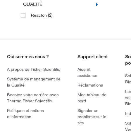
QUALITÉ
(2)
Reacton
Qui sommes nous ?
Support client
So
po
A propos de Fisher Scientific
Aide et
assistance
Sol
Système de management de
Bi
la Qualité
Réclamations
Le
Boostez votre carrière avec
Mon tableau de
sol
Thermo Fisher Scientific
bord
Bi
Politiques et notices
Signaler un
Ind
d’information
problème sur le
site
Sol
Ve