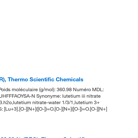
OTR), Thermo Scientific Chemicals
oids moléculaire (g/mol): 360.98 Numéro MDL:
FAOYSA-N Synonyme: lutetium iii nitrate
3.h2o,lutetium nitrate-water 1/3/1,lutetium 3+
[Lu+3].[O-][N+]([O-])=O.[O-][N+]([O-])=O.[O-][N+]