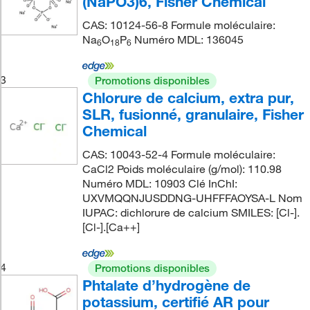
(NaPO3)6, Fisher Chemical
CAS: 10124-56-8 Formule moléculaire:
Na
O
P
Numéro MDL: 136045
6
18
6
3
Promotions disponibles
Chlorure de calcium, extra pur,
SLR, fusionné, granulaire, Fisher
Chemical
CAS: 10043-52-4 Formule moléculaire:
CaCl2 Poids moléculaire (g/mol): 110.98
Numéro MDL: 10903 Clé InChI:
UXVMQQNJUSDDNG-UHFFFAOYSA-L Nom
IUPAC: dichlorure de calcium SMILES: [Cl-].
[Cl-].[Ca++]
4
Promotions disponibles
Phtalate d’hydrogène de
potassium, certifié AR pour