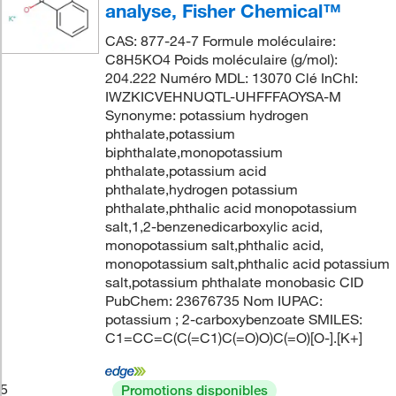
analyse, Fisher Chemical™
CAS: 877-24-7 Formule moléculaire:
C8H5KO4 Poids moléculaire (g/mol):
204.222 Numéro MDL: 13070 Clé InChI:
IWZKICVEHNUQTL-UHFFFAOYSA-M
Synonyme: potassium hydrogen
phthalate,potassium
biphthalate,monopotassium
phthalate,potassium acid
phthalate,hydrogen potassium
phthalate,phthalic acid monopotassium
salt,1,2-benzenedicarboxylic acid,
monopotassium salt,phthalic acid,
monopotassium salt,phthalic acid potassium
salt,potassium phthalate monobasic CID
PubChem: 23676735 Nom IUPAC:
potassium ; 2-carboxybenzoate SMILES:
C1=CC=C(C(=C1)C(=O)O)C(=O)[O-].[K+]
5
Promotions disponibles