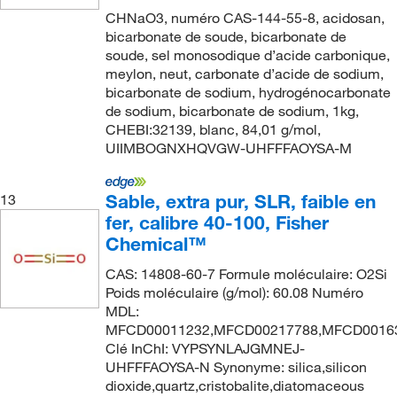
CHNaO3, numéro CAS-144-55-8, acidosan,
bicarbonate de soude, bicarbonate de
soude, sel monosodique d’acide carbonique,
meylon, neut, carbonate d’acide de sodium,
bicarbonate de sodium, hydrogénocarbonate
de sodium, bicarbonate de sodium, 1kg,
CHEBI:32139, blanc, 84,01 g/mol,
UIIMBOGNXHQVGW-UHFFFAOYSA-M
Sable, extra pur, SLR, faible en
13
fer, calibre 40-100, Fisher
Chemical™
CAS: 14808-60-7 Formule moléculaire: O2Si
Poids moléculaire (g/mol): 60.08 Numéro
MDL:
MFCD00011232,MFCD00217788,MFCD0016
Clé InChI: VYPSYNLAJGMNEJ-
UHFFFAOYSA-N Synonyme: silica,silicon
dioxide,quartz,cristobalite,diatomaceous