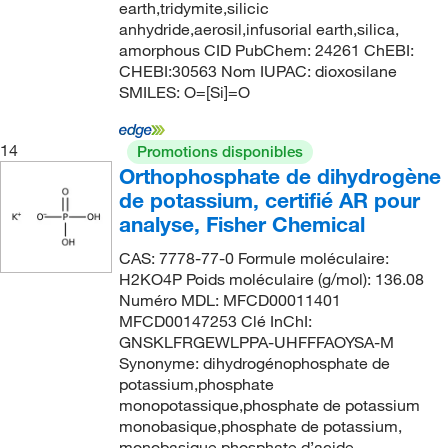
earth,tridymite,silicic
anhydride,aerosil,infusorial earth,silica,
amorphous CID PubChem: 24261 ChEBI:
CHEBI:30563 Nom IUPAC: dioxosilane
SMILES: O=[Si]=O
14
Promotions disponibles
Orthophosphate de dihydrogène
de potassium, certifié AR pour
analyse, Fisher Chemical
CAS: 7778-77-0 Formule moléculaire:
H2KO4P Poids moléculaire (g/mol): 136.08
Numéro MDL: MFCD00011401
MFCD00147253 Clé InChI:
GNSKLFRGEWLPPA-UHFFFAOYSA-M
Synonyme: dihydrogénophosphate de
potassium,phosphate
monopotassique,phosphate de potassium
monobasique,phosphate de potassium,
monobasique,phosphate d’acide