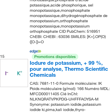
potassique,acide phosphorique, sel
monopotassique,monophosphate
monopotassique,dihydrogénophosphate de
monopotassium,orthophosphate
monopotassique,monopotassium
orthophosphate CID PubChem: 516951
ChEBI: CHEBI : 63036 SMILES: [K+].OP(O)
([O-])=O
15
Promotions disponibles
Iodure de potassium, + 99 %,
pour analyse, Thermo Scientific
Chemicals
CAS: 7681-11-0 Formule moléculaire: IK
Poids moléculaire (g/mol): 166 Numéro MDL:
MFCD00011405 Clé InChI:
NLKNQRATVPKPDG-UHFFFAOYSA-M
Synonyme: potassium iodide,potassium
iodide ki,pima,kali iodide,thyro-