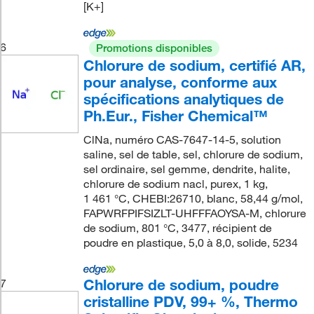
[K+]
6
Promotions disponibles
Chlorure de sodium, certifié AR,
pour analyse, conforme aux
spécifications analytiques de
Ph.Eur., Fisher Chemical™
ClNa, numéro CAS-7647-14-5, solution
saline, sel de table, sel, chlorure de sodium,
sel ordinaire, sel gemme, dendrite, halite,
chlorure de sodium nacl, purex, 1 kg,
1 461 °C, CHEBI:26710, blanc, 58,44 g/mol,
FAPWRFPIFSIZLT-UHFFFAOYSA-M, chlorure
de sodium, 801 °C, 3477, récipient de
poudre en plastique, 5,0 à 8,0, solide, 5234
Chlorure de sodium, poudre
7
cristalline PDV, 99+ %, Thermo