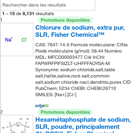
1
–
15
de
8,131
résultats
1
Promotions disponibles
Chlorure de sodium, extra pur,
SLR, Fisher Chemical™
CAS: 7647-14-5 Formule moléculaire: ClNa
Poids moléculaire (g/mol): 58.44 Numéro
MDL: MFCD00003477 Clé InChI:
FAPWRFPIFSIZLT-UHFFFAOYSA-M
Synonyme: sodium chloride,salt,table
salt,halite,saline,rock salt,common
salt,sodium chloride nacl,dendritis,purex CID
PubChem: 5234 ChEBI: CHEBI:26710
SMILES: [Na+].[Cl-]
2
Promotions disponibles
Hexamétaphosphate de sodium,
SLR, poudre, principalement