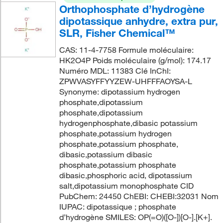
Orthophosphate d’hydrogène
dipotassique anhydre, extra pur,
SLR, Fisher Chemical™
CAS: 11-4-7758 Formule moléculaire:
HK2O4P Poids moléculaire (g/mol): 174.17
Numéro MDL: 11383 Clé InChI:
ZPWVASYFFYYZEW-UHFFFAOYSA-L
Synonyme: dipotassium hydrogen
phosphate,dipotassium
phosphate,dipotassium
hydrogenphosphate,dibasic potassium
phosphate,potassium hydrogen
phosphate,potassium phosphate,
dibasic,potassium dibasic
phosphate,potassium phosphate
dibasic,phosphoric acid, dipotassium
salt,dipotassium monophosphate CID
PubChem: 24450 ChEBI: CHEBI:32031 Nom
IUPAC: dipotassique ; phosphate
d’hydrogène SMILES: OP(=O)([O-])[O-].[K+].