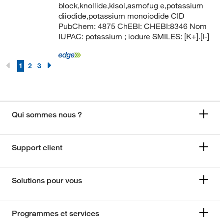
block,knollide,kisol,asmofug e,potassium
diiodide,potassium monoiodide CID
PubChem: 4875 ChEBI: CHEBI:8346 Nom
IUPAC: potassium ; iodure SMILES: [K+].[I-]
1
2
3
Qui sommes nous ?
Support client
Solutions pour vous
Programmes et services