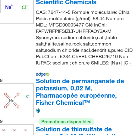
Scientific Chemicals
CAS: 7647-14-5 Formule moléculaire: ClNa
Poids moléculaire (g/mol): 58.44 Numéro
MDL: MFCD00003477 Clé InChI:
FAPWRFPIFSIZLT-UHFFFAOYSA-M
Synonyme: sodium chloride,salt,table
salt,halite,saline,rock salt,common
salt,sodium chloride nacl,dendritis,purex CID
PubChem: 5234 ChEBI: CHEBI:26710 Nom
IUPAC: sodium ; chlorure SMILES: [Na+].[Cl-]
Solution de permanganate de
8
potassium, 0,02 M,
Pharmacopée européenne,
Fisher Chemical™
9
Promotions disponibles
Solution de thiosulfate de