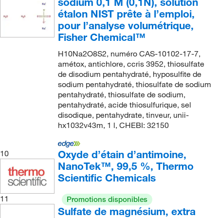
sodium 0,1 M (0,1N), solution
étalon NIST prête à l’emploi,
pour l’analyse volumétrique,
Fisher Chemical™
H10Na2O8S2, numéro CAS-10102-17-7,
amétox, antichlore, ccris 3952, thiosulfate
de disodium pentahydraté, hyposulfite de
sodium pentahydraté, thiosulfate de sodium
pentahydraté, thiosulfate de sodium,
pentahydraté, acide thiosulfurique, sel
disodique, pentahydrate, tinveur, unii-
hx1032v43m, 1 l, CHEBI: 32150
Oxyde d’étain d’antimoine,
10
NanoTek™, 99,5 %, Thermo
Scientific Chemicals
11
Promotions disponibles
Sulfate de magnésium, extra