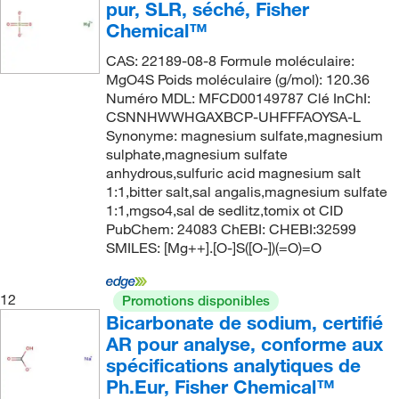
pur, SLR, séché, Fisher
Chemical™
CAS: 22189-08-8 Formule moléculaire:
MgO4S Poids moléculaire (g/mol): 120.36
Numéro MDL: MFCD00149787 Clé InChI:
CSNNHWWHGAXBCP-UHFFFAOYSA-L
Synonyme: magnesium sulfate,magnesium
sulphate,magnesium sulfate
anhydrous,sulfuric acid magnesium salt
1:1,bitter salt,sal angalis,magnesium sulfate
1:1,mgso4,sal de sedlitz,tomix ot CID
PubChem: 24083 ChEBI: CHEBI:32599
SMILES: [Mg++].[O-]S([O-])(=O)=O
12
Promotions disponibles
Bicarbonate de sodium, certifié
AR pour analyse, conforme aux
spécifications analytiques de
Ph.Eur, Fisher Chemical™