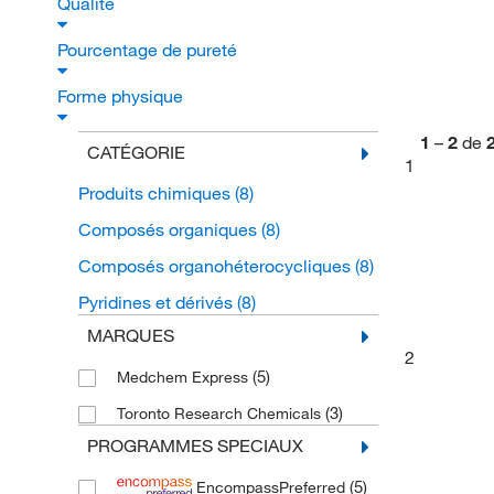
Qualité
Pourcentage de pureté
Forme physique
1
–
2
de
CATÉGORIE
1
Produits chimiques
(8)
Composés organiques
(8)
Composés organohéterocycliques
(8)
Pyridines et dérivés
(8)
MARQUES
2
(5)
Medchem Express
(3)
Toronto Research Chemicals
PROGRAMMES SPECIAUX
(5)
EncompassPreferred