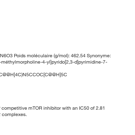
6O3 Poids moléculaire (g/mol): 462.54 Synonyme:
-méthylmorpholine-4-yl]pyrido[2,3-d]pyrimidine-7-
OC[C@@H]4C)N5CCOC[C@@H]5C
competitive mTOR inhibitor with an IC50 of 2.81
 complexes.