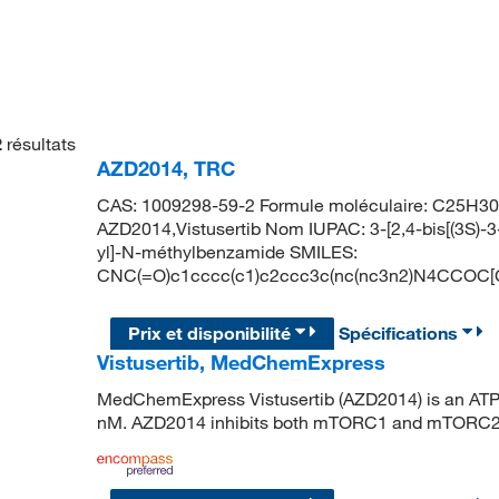
2
résultats
AZD2014, TRC
CAS: 1009298-59-2 Formule moléculaire: C25H30N
AZD2014,Vistusertib Nom IUPAC: 3-[2,4-bis[(3S)-3
yl]-N-méthylbenzamide SMILES:
CNC(=O)c1cccc(c1)c2ccc3c(nc(nc3n2)N4CC
Prix et disponibilité
Spécifications
Vistusertib, MedChemExpress
MedChemExpress Vistusertib (AZD2014) is an ATP 
nM. AZD2014 inhibits both mTORC1 and mTORC2