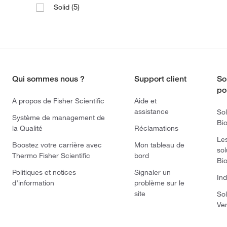
(5)
Solid
Qui sommes nous ?
Support client
So
po
A propos de Fisher Scientific
Aide et
assistance
Sol
Système de management de
Bi
la Qualité
Réclamations
Le
Boostez votre carrière avec
Mon tableau de
sol
Thermo Fisher Scientific
bord
Bi
Politiques et notices
Signaler un
Ind
d’information
problème sur le
site
Sol
Ve