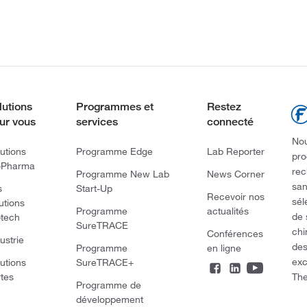
lutions
Programmes et
Restez
ur vous
services
connecté
Nou
utions
Programme Edge
Lab Reporter
pro
oPharma
rec
Programme New Lab
News Corner
san
s
Start-Up
Recevoir nos
sél
utions
Programme
actualités
de 
otech
SureTRACE
chi
Conférences
ustrie
des
Programme
en ligne
exc
utions
SureTRACE+
The
rtes
Programme de
développement