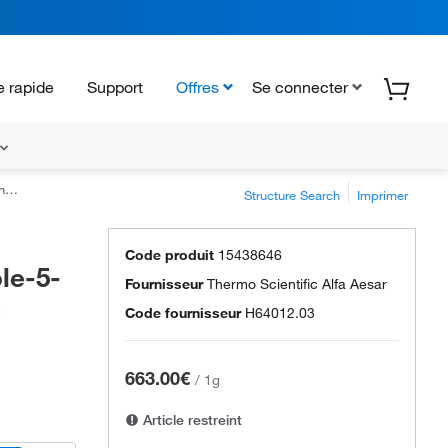
 rapide
Support
Offres
Se connecter
als
Structure Search
Imprimer
Code produit
15438646
le-5-
Fournisseur
Thermo Scientific Alfa Aesar
c
Code fournisseur
H64012.03
663.00€
/
1g
Article restreint