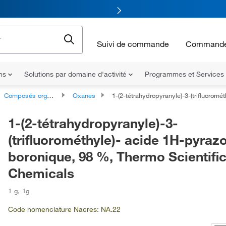
Suivi de commande
Commande
ons
Solutions par domaine d'activité
Programmes et Services
Composés organohéterocycliques
Oxanes
1-(2-tétrahydropyranyle)-3-(trifluorométhyle)- acide 1H-pyrazole-5-boronique, 98 %, Thermo Scientific Chemic
1-(2-tétrahydropyranyle)-3-
(trifluorométhyle)- acide 1H-pyrazo
boronique, 98 %, Thermo Scientifi
Chemicals
1 g
,
1g
Code nomenclature Nacres: NA.22