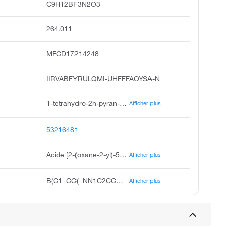
C9H12BF3N2O3
264.011
MFCD17214248
IIRVABFYRULQMI-UHFFFAOYSA-N
1-tetrahydro-2h-pyran-2-yl-3-trifluoromethyl-1h-pyrazol-5-yl boronic acid, 1-tetrahydropyran-2-yl-3-trifluoromethyl pyrazole-5-boronic acid, 1-oxan-2-yl-3-trifluoromethyl-1h-pyrazol-5-yl boronic acid, 2-tetrahydropyran-2-yl-5-trifluoromethyl pyrazol-3-yl boronic acid, 1-tetrahydro-2h-pyran-2-yl-3-trifluoromethyl-1h-pyrazol-5-yl boronicacid, 2-oxan-2-yl-5-trifluoromethyl pyrazol-3-ylboronic acid, acmc-2099kl, 1-tetrahydro-2h-pyran-2-yl-3-trifluoromethyl-1h-pyrazol-5-ylboronic acid, boronic acid, b-1-tetrahydro-2h-pyran-2-yl-3-trifluoromethyl-1h-pyrazol-5-yl
Afficher plus
53216481
Acide [2-(oxane-2-yl)-5-(trifluorométhyl)pyrazol-3-yl]boronique
Afficher plus
B(C1=CC(=NN1C2CCCCO2)C(F)(F)F)(O)O
Afficher plus