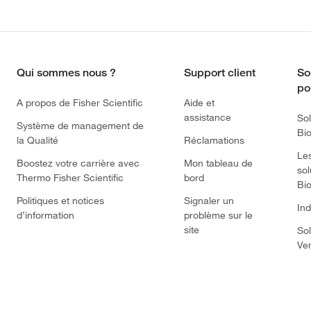
Qui sommes nous ?
Support client
So
po
A propos de Fisher Scientific
Aide et
assistance
Sol
Système de management de
Bi
la Qualité
Réclamations
Le
Boostez votre carrière avec
Mon tableau de
sol
Thermo Fisher Scientific
bord
Bi
Politiques et notices
Signaler un
Ind
d’information
problème sur le
site
Sol
Ve