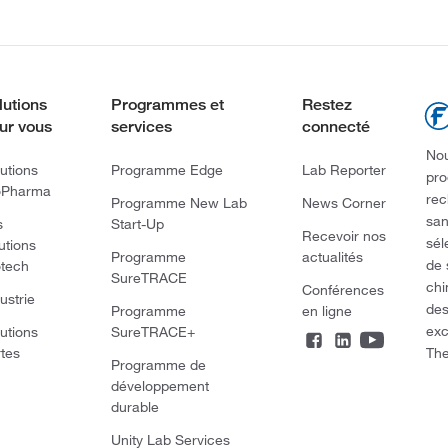
lutions
Programmes et
Restez
ur vous
services
connecté
Nou
utions
Programme Edge
Lab Reporter
pro
oPharma
rec
Programme New Lab
News Corner
san
s
Start-Up
Recevoir nos
sél
utions
Programme
actualités
de 
otech
SureTRACE
chi
Conférences
ustrie
des
Programme
en ligne
exc
utions
SureTRACE+
The
rtes
Programme de
développement
durable
Unity Lab Services