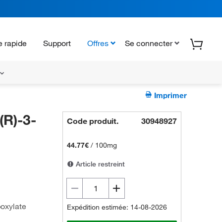
 rapide
Support
Offres
Se connecter
Imprimer
(R)-3-
Code produit.
30948927
44.77€
/
100mg
Article restreint
boxylate
Expédition estimée: 14-08-2026