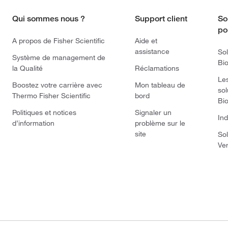
Qui sommes nous ?
Support client
So
po
A propos de Fisher Scientific
Aide et
assistance
Sol
Système de management de
Bi
la Qualité
Réclamations
Le
Boostez votre carrière avec
Mon tableau de
sol
Thermo Fisher Scientific
bord
Bi
Politiques et notices
Signaler un
Ind
d’information
problème sur le
site
Sol
Ve