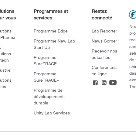
lutions
Programmes et
Restez
ur vous
services
connecté
Nou
utions
Programme Edge
Lab Reporter
pro
oPharma
rec
Programme New Lab
News Corner
san
s
Start-Up
Recevoir nos
sél
utions
Programme
actualités
de 
otech
SureTRACE
chi
Conférences
ustrie
des
Programme
en ligne
exc
utions
SureTRACE+
The
rtes
Programme de
développement
durable
Unity Lab Services