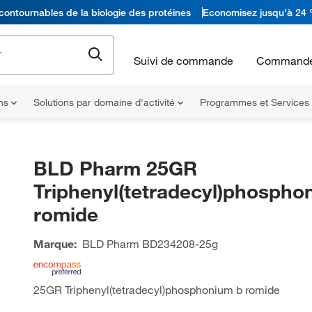
contournables de la biologie des protéines
Economisez jusqu'à 24 
Suivi de commande
Commande
ons
Solutions par domaine d'activité
Programmes et Services
BLD Pharm 25GR
Triphenyl(tetradecyl)phospho
romide
Marque:
BLD Pharm
BD234208-25g
25GR Triphenyl(tetradecyl)phosphonium b romide