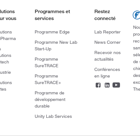
lutions
Programmes et
Restez
ur vous
services
connecté
Nou
utions
Programme Edge
Lab Reporter
pro
oPharma
rec
Programme New Lab
News Corner
san
s
Start-Up
Recevoir nos
sél
utions
Programme
actualités
de 
otech
SureTRACE
chi
Conférences
ustrie
des
Programme
en ligne
exc
utions
SureTRACE+
The
rtes
Programme de
développement
durable
Unity Lab Services