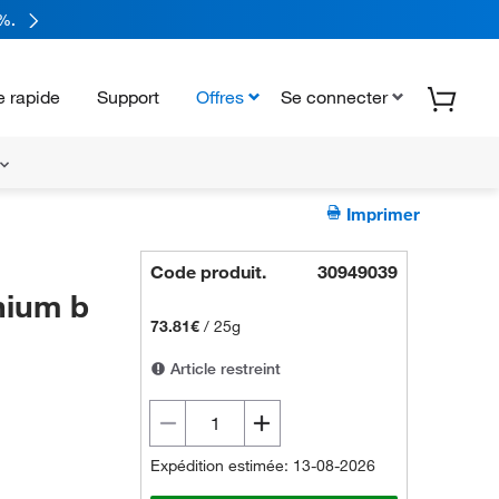
%.
 rapide
Support
Offres
Se connecter
Imprimer
Code produit.
30949039
nium b
73.81€
/
25g
Article restreint
Expédition estimée: 13-08-2026