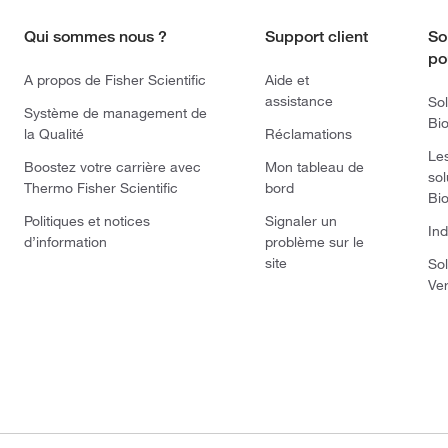
Qui sommes nous ?
Support client
So
po
A propos de Fisher Scientific
Aide et
assistance
Sol
Système de management de
Bi
la Qualité
Réclamations
Le
Boostez votre carrière avec
Mon tableau de
sol
Thermo Fisher Scientific
bord
Bi
Politiques et notices
Signaler un
Ind
d’information
problème sur le
site
Sol
Ve