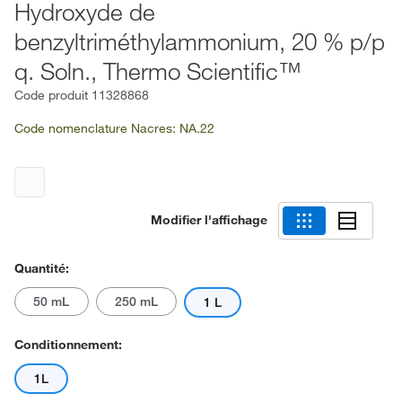
Hydroxyde de
benzyltriméthylammonium, 20 % p/p
q. Soln., Thermo Scientific™
Code produit
11328868
Code nomenclature Nacres: NA.22
Modifier l'affichage
Quantité:
50 mL
250 mL
1 L
Conditionnement:
1L