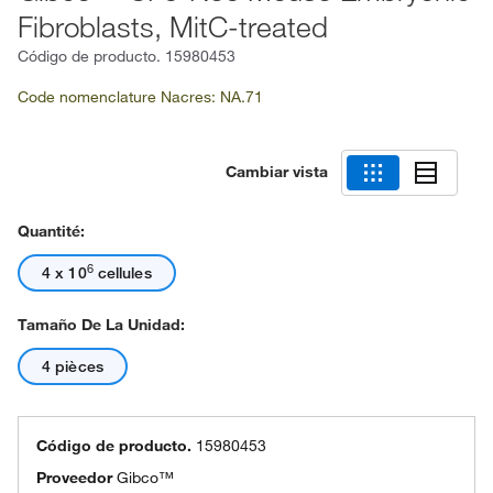
Fibroblasts, MitC-treated
Código de producto.
15980453
Code nomenclature Nacres: NA.71
Cambiar vista
Quantité:
6
4 x 10
cellules
Tamaño De La Unidad:
4 pièces
Código de producto.
15980453
Proveedor
Gibco™