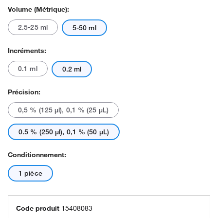
Volume (métrique):
2.5-25 ml
5-50 ml
Incréments:
0.1 ml
0.2 ml
Précision:
0,5 % (125 μl), 0,1 % (25 μL)
0.5 % (250 μl), 0,1 % (50 μL)
Conditionnement:
1 pièce
Code produit
15408083