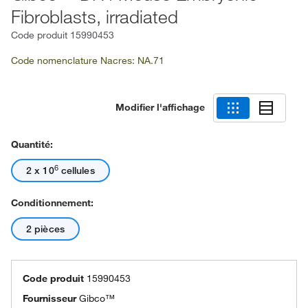
Fibroblasts, irradiated
Code produit
15990453
Code nomenclature Nacres: NA.71
Modifier l'affichage
Quantité:
6
2 x 10
cellules
Conditionnement:
2 pièces
Code produit
15990453
Fournisseur
Gibco™