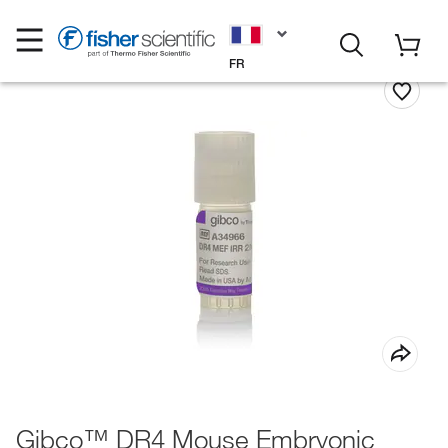
FR
Gibco™ DR4 Mouse Embryonic