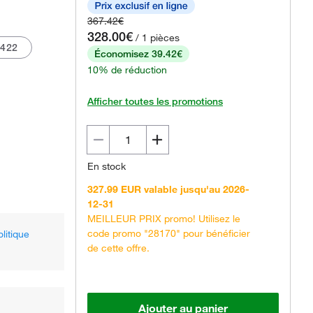
367.42€
328.00€
/ 1 pièces
422
Économisez 39.42€
10% de réduction
Afficher toutes les promotions
Le produit réel peut varier.
En stock
327.99 EUR valable jusqu'au 2026-
12-31
MEILLEUR PRIX promo! Utilisez le
code promo "28170" pour bénéficier
olitique
de cette offre.
Ajouter au panier