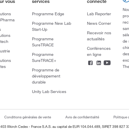
ur vous
services
connecté
Nou
utions
Programme Edge
Lab Reporter
pro
oPharma
rec
Programme New Lab
News Corner
san
s
Start-Up
Recevoir nos
sél
utions
Programme
actualités
de 
otech
SureTRACE
chi
Conférences
ustrie
des
Programme
en ligne
exc
utions
SureTRACE+
The
rtes
Programme de
développement
durable
Unity Lab Services
Conditions générales de vente
Avis de confidentialité
Politique 
403 Illkirch Cedex - France
S.A.S. au capital de EUR 104.044.489, SIRET 398 827 