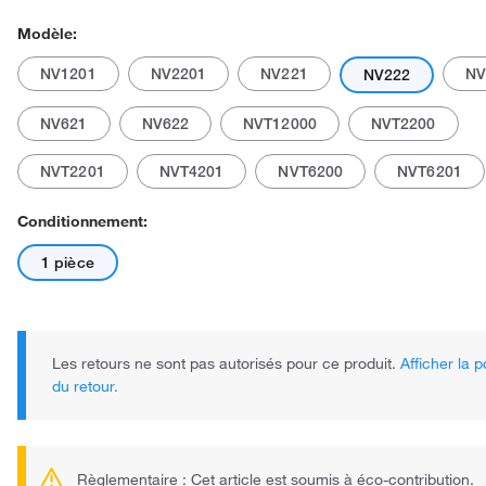
Modèle:
NV1201
NV2201
NV221
NV
NV222
NV621
NV622
NVT12000
NVT2200
NVT2201
NVT4201
NVT6200
NVT6201
Le produit réel peut varier.
Conditionnement:
1 pièce
Les retours ne sont pas autorisés pour ce produit.
Afficher la p
du retour.
Règlementaire : Cet article est soumis à éco-contribution.