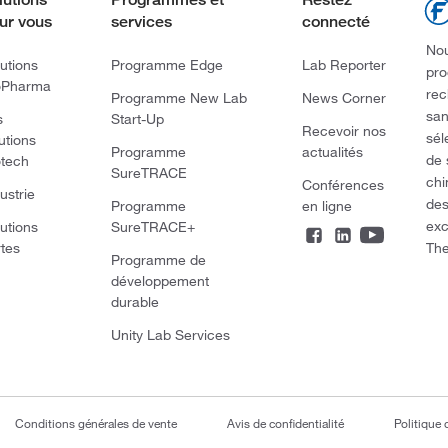
ur vous
services
connecté
Nou
utions
Programme Edge
Lab Reporter
pro
oPharma
rec
Programme New Lab
News Corner
san
s
Start-Up
Recevoir nos
sél
utions
Programme
actualités
de 
otech
SureTRACE
chi
Conférences
ustrie
des
Programme
en ligne
exc
utions
SureTRACE+
The
rtes
Programme de
développement
durable
Unity Lab Services
Conditions générales de vente
Avis de confidentialité
Politique 