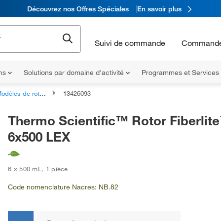
Découvrez nos Offres Spéciales
En savoir plus
Suivi de commande
Commande
ons
Solutions par domaine d'activité
Programmes et Services
les de rotors pour centrifugeuses sur pieds
13426093
Thermo Scientific™ Rotor Fiberlit
6x500 LEX
6 x 500 mL
,
1 pièce
Code nomenclature Nacres: NB.82