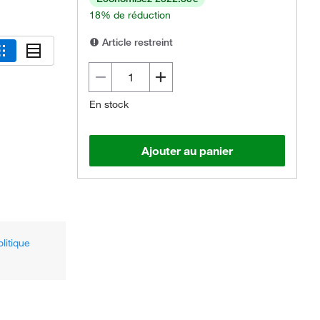
18% de réduction
Article restreint
En stock
Ajouter au panier
olitique