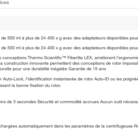
ices
 de 500 ml à plus de 24 400 x g avec des adaptateurs disponibles pour l
 de 500 ml à plus de 24 400 x g avec des adaptateurs disponibles pour l
les conceptions Thermo Scientific™ Fiberlite LEX, améliorent l’ergonom
 la construction innovante permettent des conceptions de rotor impossi
ucturelle pour une durabilité inégalée Garantie de 15 ans
 Auto-Lock, l’identification instantanée de rotor Auto-ID ou les poigné
sant la bonne fixation du rotor.
oins de 3 secondes Sécurité et commodité accrues Aucun outil néces
tor chargées automatiquement dans les paramètres de la centrifugeuse 