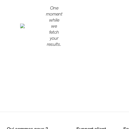
One
moment
while
we
fetch
your
results.
Qui sommes nous ?
Support client
So