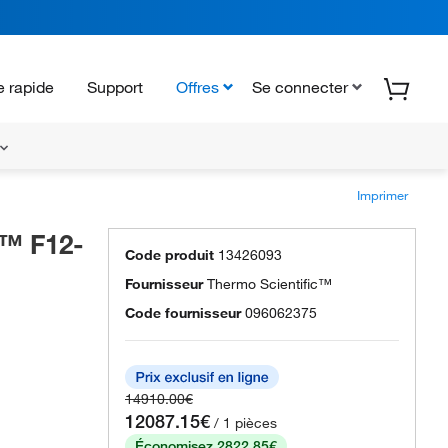
 rapide
Support
Offres
Se connecter
Imprimer
e™ F12-
Code produit
13426093
Fournisseur
Thermo Scientific™
Code fournisseur
096062375
14910.00€
12087.15€
/ 1 pièces
Économisez 2822.85€