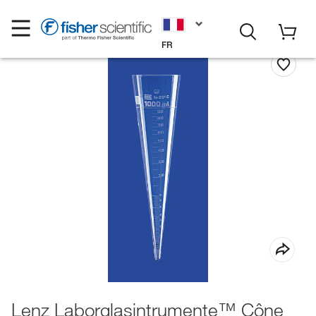
FR
Lenz Laborglasintrumente™ Cône