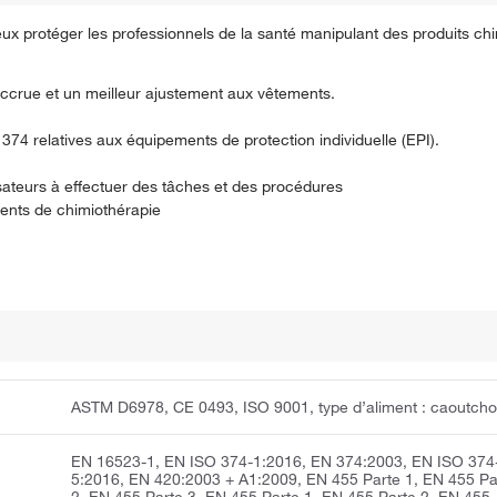
eux protéger les professionnels de la santé manipulant des produits ch
ccrue et un meilleur ajustement aux vêtements.
74 relatives aux équipements de protection individuelle (EPI).
lisateurs à effectuer des tâches et des procédures
ents de chimiothérapie
ASTM D6978, CE 0493, ISO 9001, type d’aliment : caoutch
EN 16523-1, EN ISO 374-1:2016, EN 374:2003, EN ISO 374
5:2016, EN 420:2003 + A1:2009, EN 455 Parte 1, EN 455 Pa
2, EN 455 Parte 3, EN 455 Parte 1, EN 455 Parte 2, EN 455