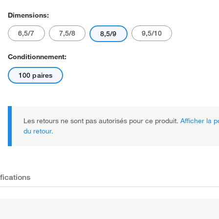
Dimensions:
6,5/7
7,5/8
9,5/10
8,5/9
Conditionnement:
100 paires
Les retours ne sont pas autorisés pour ce produit.
Afficher la p
du retour.
fications