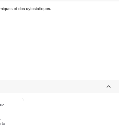
imiques et des cytostatiques.
ouc
-
rte