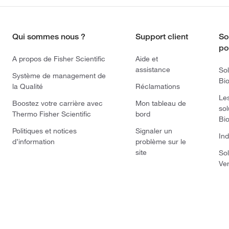
Qui sommes nous ?
Support client
So
po
A propos de Fisher Scientific
Aide et
assistance
Sol
Système de management de
Bi
la Qualité
Réclamations
Le
Boostez votre carrière avec
Mon tableau de
sol
Thermo Fisher Scientific
bord
Bi
Politiques et notices
Signaler un
Ind
d’information
problème sur le
site
Sol
Ve