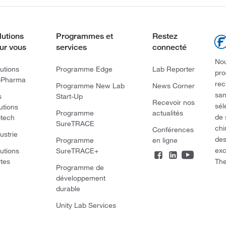
lutions
Programmes et
Restez
ur vous
services
connecté
Nou
utions
Programme Edge
Lab Reporter
pro
oPharma
rec
Programme New Lab
News Corner
san
s
Start-Up
Recevoir nos
sél
utions
Programme
actualités
de 
otech
SureTRACE
chi
Conférences
ustrie
des
Programme
en ligne
exc
utions
SureTRACE+
The
rtes
Programme de
développement
durable
Unity Lab Services