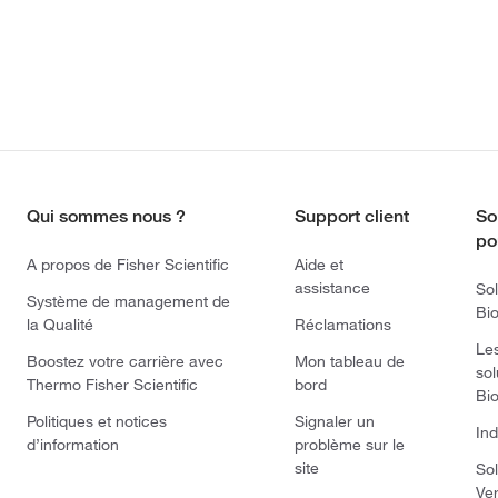
Qui sommes nous ?
Support client
So
po
A propos de Fisher Scientific
Aide et
assistance
Sol
Système de management de
Bi
la Qualité
Réclamations
Le
Boostez votre carrière avec
Mon tableau de
sol
Thermo Fisher Scientific
bord
Bi
Politiques et notices
Signaler un
Ind
d’information
problème sur le
site
Sol
Ve