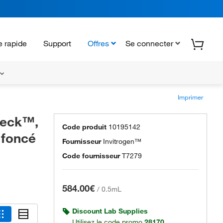
 rapide
Support
Offres
Se connecter
Imprimer
peck™,
Code produit
10195142
 foncé
Fournisseur
Invitrogen™
Code fournisseur
T7279
584.00€
/
0.5mL
Discount Lab Supplies
Utilisez le code promo
28170