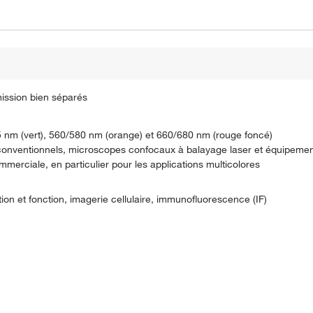
mission bien séparés
15 nm (vert), 560/580 nm (orange) et 660/680 nm (rouge foncé)
 conventionnels, microscopes confocaux à balayage laser et équipemen
mmerciale, en particulier pour les applications multicolores
ération et fonction, imagerie cellulaire, immunofluorescence (IF)