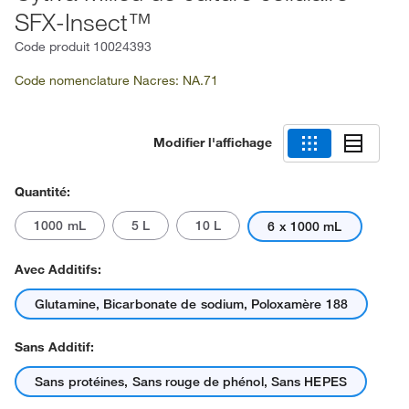
SFX-Insect™
Code produit
10024393
Code nomenclature Nacres: NA.71
Modifier l'affichage
Quantité:
1000 mL
5 L
10 L
6 x 1000 mL
Avec Additifs:
Glutamine, Bicarbonate de sodium, Poloxamère 188
Sans Additif:
Sans protéines, Sans rouge de phénol, Sans HEPES