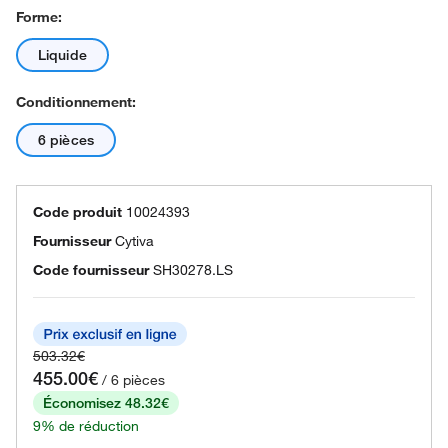
Forme:
Liquide
Conditionnement:
6 pièces
Code produit
10024393
Fournisseur
Cytiva
Code fournisseur
SH30278.LS
503.32€
455.00€
/ 6 pièces
Économisez 48.32€
9% de réduction