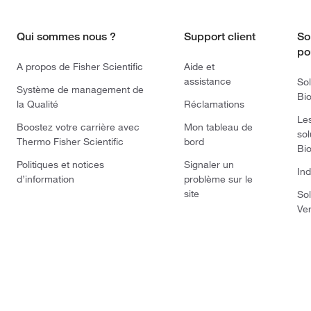
Qui sommes nous ?
Support client
So
po
A propos de Fisher Scientific
Aide et
assistance
Sol
Système de management de
Bi
la Qualité
Réclamations
Le
Boostez votre carrière avec
Mon tableau de
sol
Thermo Fisher Scientific
bord
Bi
Politiques et notices
Signaler un
Ind
d’information
problème sur le
site
Sol
Ve