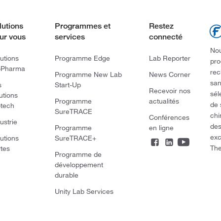
lutions
Programmes et
Restez
ur vous
services
connecté
Nou
utions
Programme Edge
Lab Reporter
pro
oPharma
rec
Programme New Lab
News Corner
san
s
Start-Up
Recevoir nos
sél
utions
Programme
actualités
de 
otech
SureTRACE
chi
Conférences
ustrie
des
Programme
en ligne
exc
utions
SureTRACE+
The
rtes
Programme de
développement
durable
Unity Lab Services