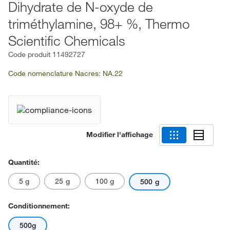
Dihydrate de N-oxyde de
triméthylamine, 98+ %, Thermo
Scientific Chemicals
Code produit
11492727
Code nomenclature Nacres: NA.22
Modifier l'affichage
Quantité:
5 g
25 g
100 g
500 g
Conditionnement:
500g