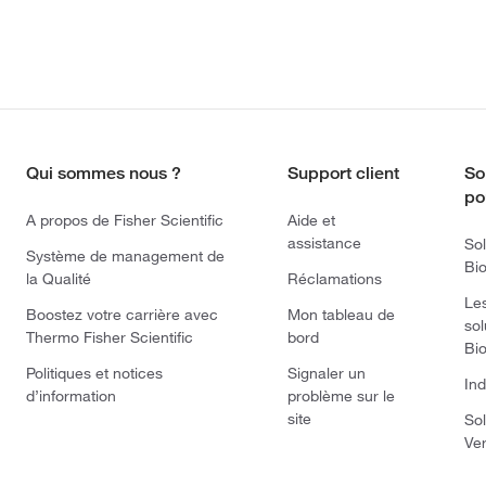
Qui sommes nous ?
Support client
So
po
A propos de Fisher Scientific
Aide et
assistance
Sol
Système de management de
Bi
la Qualité
Réclamations
Le
Boostez votre carrière avec
Mon tableau de
sol
Thermo Fisher Scientific
bord
Bi
Politiques et notices
Signaler un
Ind
d’information
problème sur le
site
Sol
Ve