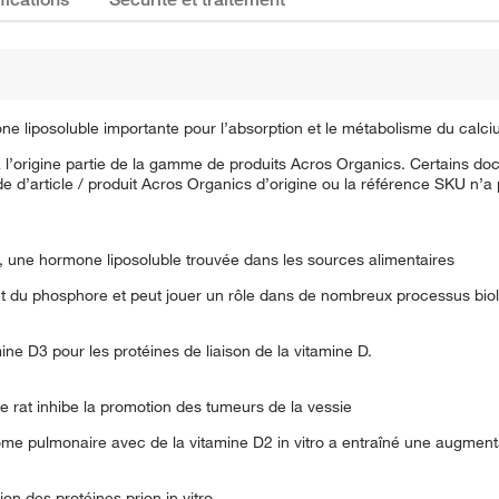
ne liposoluble importante pour l’absorption et le métabolisme du calc
à l’origine partie de la gamme de produits Acros Organics. Certains do
ode d’article / produit Acros Organics d’origine ou la référence SKU n’
D, une hormone liposoluble trouvée dans les sources alimentaires
et du phosphore et peut jouer un rôle dans de nombreux processus biol
mine D3 pour les protéines de liaison de la vitamine D.
e rat inhibe la promotion des tumeurs de la vessie
ome pulmonaire avec de la vitamine D2 in vitro a entraîné une augment
on des protéines prion in vitro