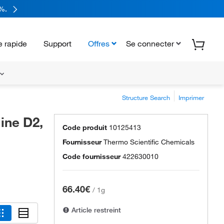
%.
 rapide
Support
Offres
Se connecter
Structure Search
Imprimer
ine D2,
Code produit
10125413
Fournisseur
Thermo Scientific Chemicals
Code fournisseur
422630010
66.40€
/
1g
Article restreint