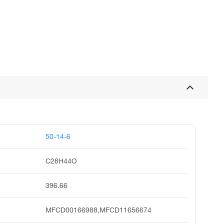
50-14-6
C28H44O
396.66
MFCD00166988,MFCD11656674