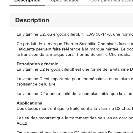
Description
La vitamine D2, ou ergocalciférol, nº CAS 50-14-6, une hormo
Ce produit de la marque Thermo Scientific Chemicals faisait 
l’étiquette peuvent faire référence à la marque héritée. Le c
la transition de la marque vers Thermo Scientific Chemicals.
Description générale
La vitamine D2 (ergocalciférol) est une forme de la vitamine 
La vitamine D est importante pour l’homéostasie du calcium 
croissance cellulaire
La vitamine D2 a une affinité de liaison plus faible que la vita
Applications
Des études montrent que le traitement à la vitamine D2 chez l
Les études montrent que le traitement des cellules de carcin
ACE2
On a constaté que la vitamine D2 interfère avec l’oligomérisati