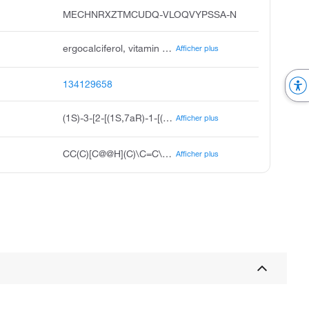
MECHNRXZTMCUDQ-VLOQVYPSSA-N
ergocalciferol, vitamin d2, calciferol, viosterol, oleovitamin d2, ercalciol, ergorone, detalup, condocaps, crystallina
Afficher plus
134129658
(1S)-3-[2-[(1S,7aR)-1-[(2R,5R)-5,6-diméthylhept-3-en-2-yl]-7a-méthyle-2,3,3a,5,6,7-hexahydro-1H-indène-4-ylidène]éthylidène]-4-éthylidènecyclohexane-1-ol
Afficher plus
CC(C)[C@@H](C)\C=C\[C@@H](C)[C@H]1CC[C@H]2\C(CCC[C@]12C)=C\C=C1/C[C@@H](O)CCC1=C
Afficher plus