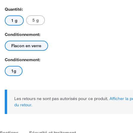
Quantité:
5 g
1 g
Conditionnement:
Flacon en verre
Conditionnement:
1g
Les retours ne sont pas autorisés pour ce produit.
Afficher la p
du retour.
fications
Sécurité et traitement