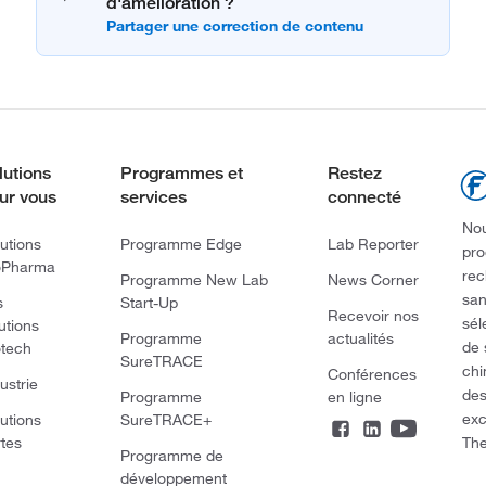
d'amélioration ?
lutions
Programmes et
Restez
ur vous
services
connecté
Nou
utions
Programme Edge
Lab Reporter
pro
oPharma
rec
Programme New Lab
News Corner
san
s
Start-Up
Recevoir nos
sél
utions
Programme
actualités
de 
otech
SureTRACE
chi
Conférences
ustrie
des
Programme
en ligne
exc
utions
SureTRACE+
The
rtes
Programme de
développement