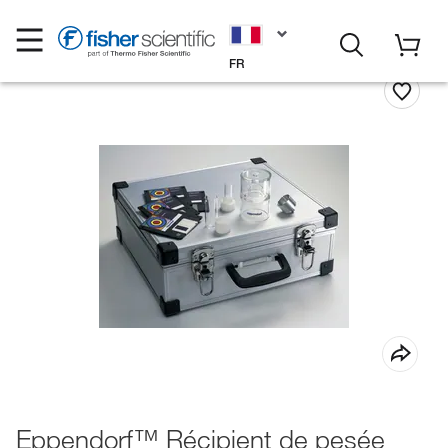
FR
Eppendorf™ Récipient de pesée