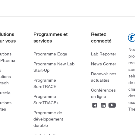
lutions
Programmes et
Restez
ur vous
services
connecté
Nou
utions
Programme Edge
Lab Reporter
pro
oPharma
rec
Programme New Lab
News Corner
san
s
Start-Up
Recevoir nos
sél
utions
Programme
actualités
de 
otech
SureTRACE
chi
Conférences
ustrie
des
Programme
en ligne
exc
utions
SureTRACE+
The
rtes
Programme de
développement
durable