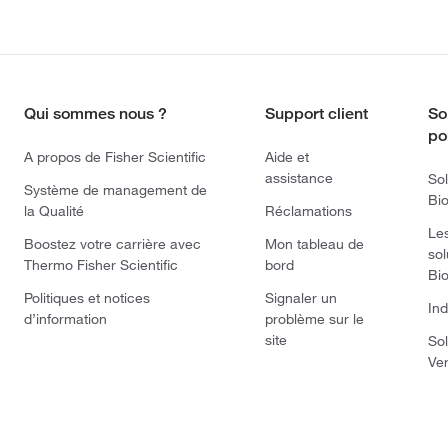
Qui sommes nous ?
Support client
So
po
A propos de Fisher Scientific
Aide et
assistance
Sol
Système de management de
Bi
la Qualité
Réclamations
Le
Boostez votre carrière avec
Mon tableau de
sol
Thermo Fisher Scientific
bord
Bi
Politiques et notices
Signaler un
Ind
d’information
problème sur le
site
Sol
Ve