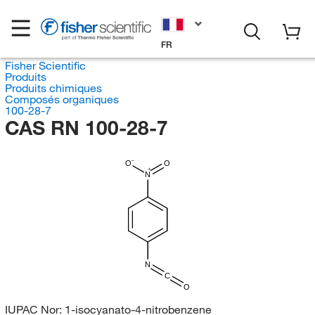
FR
Fisher Scientific
Produits
Produits chimiques
Composés organiques
100-28-7
CAS RN 100-28-7
O
O
N
N
C
O
IUPAC Nor:
1-isocyanato-4-nitrobenzene