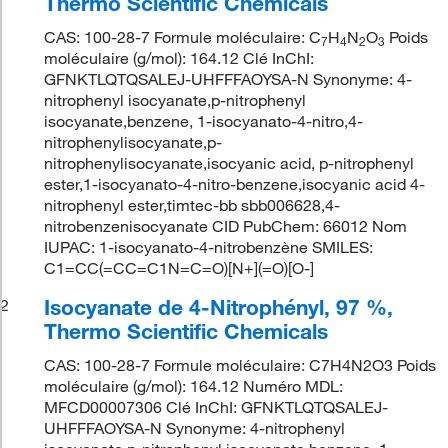
Thermo Scientific Chemicals
CAS: 100-28-7 Formule moléculaire: C
H
N
O
Poids
7
4
2
3
moléculaire (g/mol): 164.12 Clé InChI:
GFNKTLQTQSALEJ-UHFFFAOYSA-N Synonyme: 4-
nitrophenyl isocyanate,p-nitrophenyl
isocyanate,benzene, 1-isocyanato-4-nitro,4-
nitrophenylisocyanate,p-
nitrophenylisocyanate,isocyanic acid, p-nitrophenyl
ester,1-isocyanato-4-nitro-benzene,isocyanic acid 4-
nitrophenyl ester,timtec-bb sbb006628,4-
nitrobenzenisocyanate CID PubChem: 66012 Nom
IUPAC: 1-isocyanato-4-nitrobenzène SMILES:
C1=CC(=CC=C1N=C=O)[N+](=O)[O-]
Isocyanate de 4-Nitrophényl, 97 %,
2
Thermo Scientific Chemicals
CAS: 100-28-7 Formule moléculaire: C7H4N2O3 Poids
moléculaire (g/mol): 164.12 Numéro MDL:
MFCD00007306 Clé InChI: GFNKTLQTQSALEJ-
UHFFFAOYSA-N Synonyme: 4-nitrophenyl