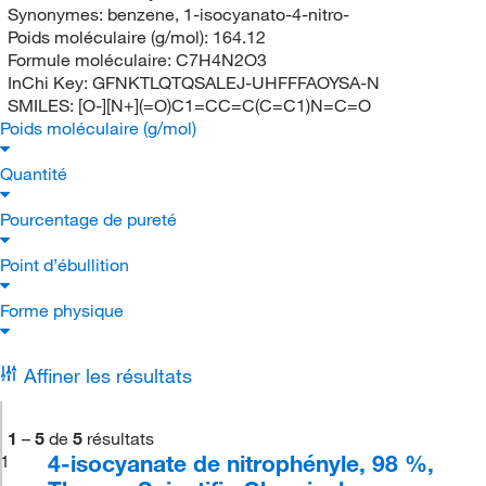
Synonymes:
benzene, 1-isocyanato-4-nitro-
Poids moléculaire (g/mol):
164.12
Formule moléculaire:
C7H4N2O3
InChi Key:
GFNKTLQTQSALEJ-UHFFFAOYSA-N
SMILES:
[O-][N+](=O)C1=CC=C(C=C1)N=C=O
Poids moléculaire (g/mol)
Quantité
Pourcentage de pureté
Point d’ébullition
Forme physique
Affiner les résultats
1
–
5
de
5
résultats
4-isocyanate de nitrophényle, 98 %,
1