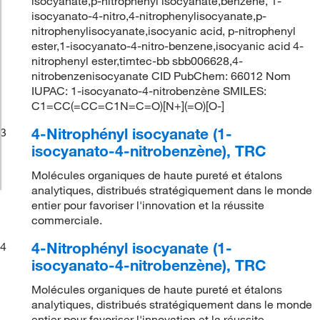
isocyanate,p-nitrophenyl isocyanate,benzene, 1-
isocyanato-4-nitro,4-nitrophenylisocyanate,p-
nitrophenylisocyanate,isocyanic acid, p-nitrophenyl
ester,1-isocyanato-4-nitro-benzene,isocyanic acid 4-
nitrophenyl ester,timtec-bb sbb006628,4-
nitrobenzenisocyanate CID PubChem: 66012 Nom
IUPAC: 1-isocyanato-4-nitrobenzène SMILES:
C1=CC(=CC=C1N=C=O)[N+](=O)[O-]
4-Nitrophényl isocyanate (1-
3
isocyanato-4-nitrobenzène), TRC
Molécules organiques de haute pureté et étalons
analytiques, distribués stratégiquement dans le monde
entier pour favoriser l'innovation et la réussite
commerciale.
4-Nitrophényl isocyanate (1-
4
isocyanato-4-nitrobenzène), TRC
Molécules organiques de haute pureté et étalons
analytiques, distribués stratégiquement dans le monde
entier pour favoriser l'innovation et la réussite