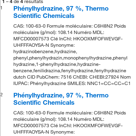
1
–
4
de
4
résultats
Phénylhydrazine, 97 %, Thermo
1
Scientific Chemicals
CAS: 100-63-0 Formule moléculaire: C6H8N2 Poids
moléculaire (g/mol): 108.14 Numéro MDL:
MFCD00007573 Clé InChI: HKOOXMFOFWEVGF-
UHFFFAOYSA-N Synonyme:
hydrazinobenzene,hydrazine,
phenyl,phenylhydrazin,monophenylhydrazine,phenyl
hydrazine,1-phenylhydrazine,hydrazine-
benzene,fenilidrazina,fenylhydrazine,fenylhydrazine
dutch CID PubChem: 7516 ChEBI: CHEBI:27924 Nom
IUPAC: Phénylhydrazine SMILES: NNC1=CC=CC=C1
Phénylhydrazine, 97 %, Thermo
2
Scientific Chemicals
CAS: 100-63-0 Formule moléculaire: C6H8N2 Poids
moléculaire (g/mol): 108.14 Numéro MDL:
MFCD00007573 Clé InChI: HKOOXMFOFWEVGF-
UHFFFAOYSA-N Synonyme: