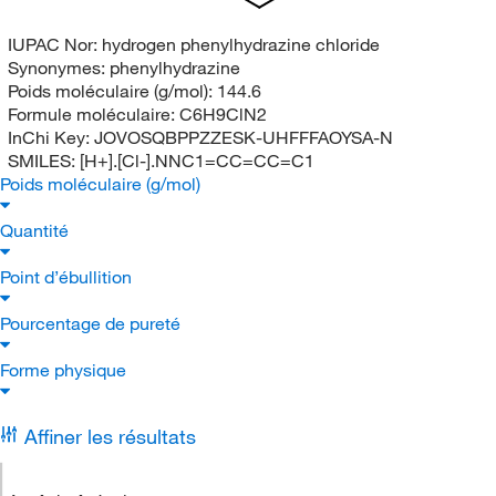
IUPAC Nor:
hydrogen phenylhydrazine chloride
Synonymes:
phenylhydrazine
Poids moléculaire (g/mol):
144.6
Formule moléculaire:
C6H9ClN2
InChi Key:
JOVOSQBPPZZESK-UHFFFAOYSA-N
SMILES:
[H+].[Cl-].NNC1=CC=CC=C1
Poids moléculaire (g/mol)
Quantité
Point d’ébullition
Pourcentage de pureté
Forme physique
Affiner les résultats