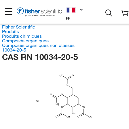
FR
Fisher Scientific
Produits
Produits chimiques
Composés organiques
Composés organiques non classés
10034-20-5
CAS RN 10034-20-5
H
C
O
3
O
O
O
O
Cl
CH
3
O
O
NH
2
O
CH
O
CH
3
3