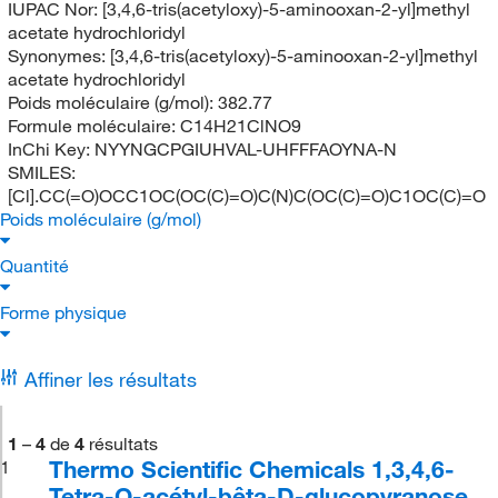
IUPAC Nor:
[3,4,6-tris(acetyloxy)-5-aminooxan-2-yl]methyl
acetate hydrochloridyl
Synonymes:
[3,4,6-tris(acetyloxy)-5-aminooxan-2-yl]methyl
acetate hydrochloridyl
Poids moléculaire (g/mol):
382.77
Formule moléculaire:
C14H21ClNO9
InChi Key:
NYYNGCPGIUHVAL-UHFFFAOYNA-N
SMILES:
[Cl].CC(=O)OCC1OC(OC(C)=O)C(N)C(OC(C)=O)C1OC(C)=O
Poids moléculaire (g/mol)
Quantité
Forme physique
Affiner les résultats
1
–
4
de
4
résultats
Thermo Scientific Chemicals 1,3,4,6-
1
Tetra-O-acétyl-bêta-D-glucopyranose