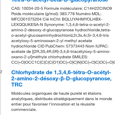
CAS: 10034-20-5 Formule moléculaire: C14H22ClNO9
Poids moléculaire (g/mol): 383.778 Numéro MDL:
MFCD01075204 Clé InChI: BQLUYAHMYOLHBX-
LEXQQUKESA-N Synonyme: 1,3,4,6-tetra-o-acetyl-2-
amino-2-desoxy-d-glucopyranose hydrochloride,tetra-
o-acetyl-glucosaminhydrochlorid,2r,3s,4r,5r-3,4,6-tris
acetyloxy-5-aminooxan-2-yl methyl acetate
hydrochloride CID PubChem: 57373443 Nom IUPAC:
acétate de [(2R,3S,4R,5R)-3,4,6-triacétyloxy-5-amino-
oxano-2-yl]méthyle chlorhydrate SMILES:
CC(=O)OCC1C(C(C(C(O1)OC(=O)C)N)OC(=O)C)OC(=O)
Chlorhydrate de 1,3,4,6-tétra-O-acétyl-
2
2-amino-2-désoxy-β-D-glucopyranose,
TRC
Molécules organiques de haute pureté et étalons
analytiques, distribués stratégiquement dans le monde
entier pour favoriser l'innovation et la réussite
commerciale.