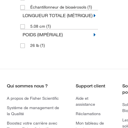
(1)
Échantillonneur de bioaérosols
LONGUEUR TOTALE (MÉTRIQUE)
(1)
5.08 cm
POIDS (IMPÉRIALE)
(1)
26 lb
Qui sommes nous ?
Support client
So
po
A propos de Fisher Scientific
Aide et
assistance
Sol
Système de management de
Bi
la Qualité
Réclamations
Le
Boostez votre carrière avec
Mon tableau de
sol