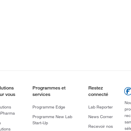
lutions
Programmes et
Restez
ur vous
services
connecté
Nou
utions
Programme Edge
Lab Reporter
pro
oPharma
rec
Programme New Lab
News Corner
san
s
Start-Up
Recevoir nos
sél
utions