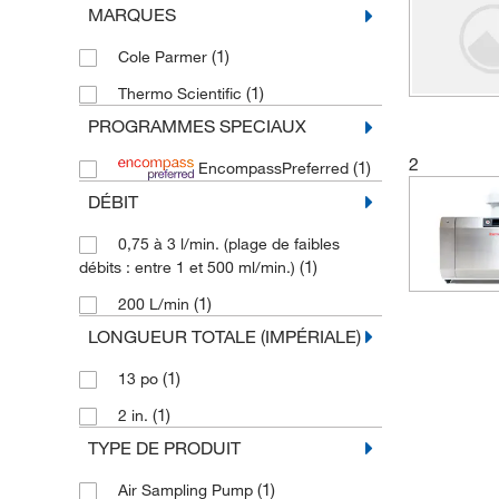
MARQUES
(1)
Cole Parmer
(1)
Thermo Scientific
PROGRAMMES SPECIAUX
2
(1)
EncompassPreferred
DÉBIT
0,75 à 3 l/min. (plage de faibles
(1)
débits : entre 1 et 500 ml/min.)
(1)
200 L/min
LONGUEUR TOTALE (IMPÉRIALE)
(1)
13 po
(1)
2 in.
TYPE DE PRODUIT
(1)
Air Sampling Pump