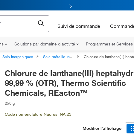
Suivi de commande
Commande
ons
Solutions par domaine d'activité
Programmes et Services
Sels inorganiques
Sels métalliques de transition
Chlorure de lanthane(III) heptahydraté, 99,99 % (OTR), Thermo Scie
Chlorure de lanthane(III) heptahydr
99,99 % (OTR), Thermo Scientific
Chemicals, REacton™
250 g
Code nomenclature Nacres: NA.23
Modifier l'affichage