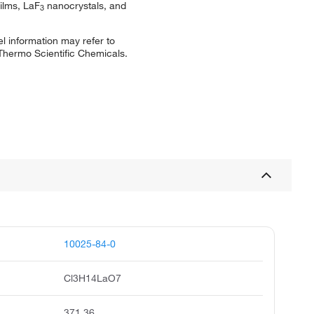
films, LaF
nanocrystals, and
3
l information may refer to
 Thermo Scientific Chemicals.
10025-84-0
Cl3H14LaO7
371.36