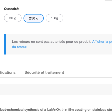
Quantité:
50 g
1 kg
250 g
Les retours ne sont pas autorisés pour ce produit.
Afficher la p
du retour.
fications
Sécurité et traitement
he electrochemical synthesis of a LaMnO
thin film coating on stainless ste
3