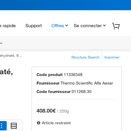
 rapide
Support
Offres
Se connecter
ntific Chemicals, REacton™
Structure Search
Imprimer
até,
Code produit
11336348
Fournisseur
Thermo Scientific Alfa Aesar
Code fournisseur
011268.30
408.00€
/
250g
Article restreint