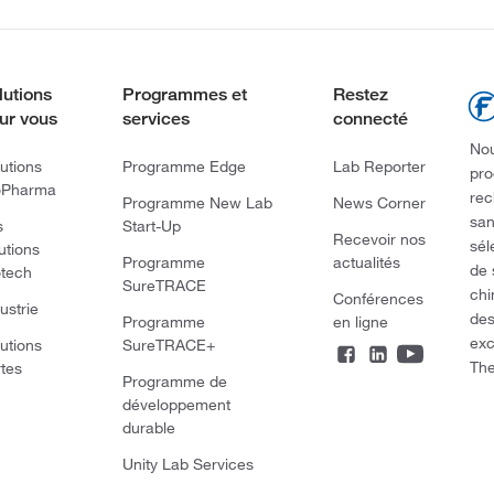
lutions
Programmes et
Restez
ur vous
services
connecté
Nou
utions
Programme Edge
Lab Reporter
pro
oPharma
rec
Programme New Lab
News Corner
san
s
Start-Up
Recevoir nos
sél
utions
Programme
actualités
de 
otech
SureTRACE
chi
Conférences
ustrie
des
Programme
en ligne
exc
utions
SureTRACE+
The
rtes
Programme de
développement
durable
Unity Lab Services