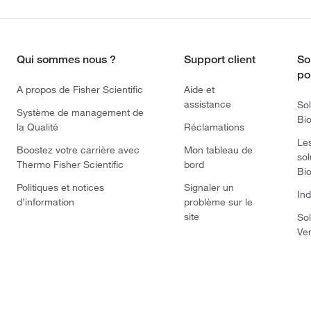
Qui sommes nous ?
Support client
So
po
A propos de Fisher Scientific
Aide et
assistance
Sol
Système de management de
Bi
la Qualité
Réclamations
Le
Boostez votre carrière avec
Mon tableau de
sol
Thermo Fisher Scientific
bord
Bi
Politiques et notices
Signaler un
Ind
d’information
problème sur le
site
Sol
Ve