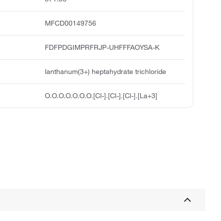
MFCD00149756
FDFPDGIMPRFRJP-UHFFFAOYSA-K
lanthanum(3+) heptahydrate trichloride
O.O.O.O.O.O.O.[Cl-].[Cl-].[Cl-].[La+3]