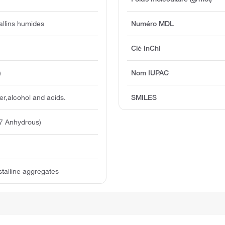
allins humides
Numéro MDL
Clé InChI
)
Nom IUPAC
er,alcohol and acids.
SMILES
7 Anhydrous)
stalline aggregates