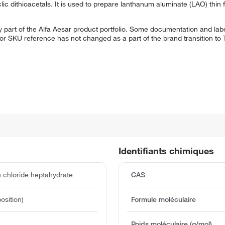
lic dithioacetals. It is used to prepare lanthanum aluminate (LAO) thin 
 part of the Alfa Aesar product portfolio. Some documentation and labe
 or SKU reference has not changed as a part of the brand transition to
Identifiants chimiques
) chloride heptahydrate
CAS
sition)
Formule moléculaire
Poids moléculaire (g/mol)