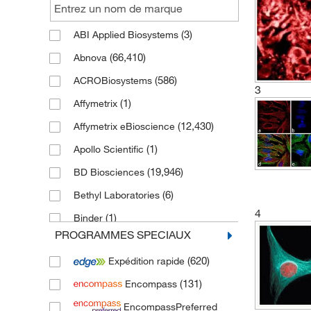
(3)
ABI Applied Biosystems
(66,410)
Abnova
(586)
ACROBiosystems
3
(1)
Affymetrix
(12,430)
Affymetrix eBioscience
(1)
Apollo Scientific
(19,946)
BD Biosciences
(6)
Bethyl Laboratories
4
(1)
Binder
PROGRAMMES SPECIAUX
(5,386)
Bio-Techne
(620)
Expédition rapide
(2)
BLD Pharm
(131)
Encompass
(1)
Brand Not Defined
EncompassPreferred
(79)
Chromotek