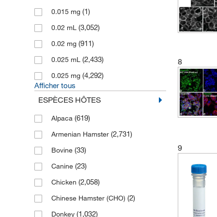
Novus Biologicals (Bio-Techne)
(1)
0.015 mg
(30,306)
(3,052)
0.02 mL
(38,421)
Origene Technologies
(911)
0.02 mg
(2)
PEPperPRINT
(2,433)
0.025 mL
8
(34,065)
Proteintech
(4,292)
0.025 mg
(103,618)
R&D Systems
Afficher tous
(16)
RD Systems (Bio-Techne)
ESPÈCES HÔTES
(831)
Stemcell Technologies
(619)
Alpaca
(22,518)
Thermo Scientific
(2,731)
Armenian Hamster
(15)
Tocris
9
(33)
Bovine
(23)
Canine
(2,058)
Chicken
(2)
Chinese Hamster (CHO)
(1,032)
Donkey