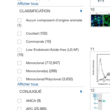
Afficher tous
10
CLASSIFICATION
Aucun composant d’origine animale
(1)
(102)
Cocktail
(10)
Commande
11
Low Endotoxin/Azide-free (LE/AF)
(10)
(712,847)
Monoclonal
(266)
Monoclonal(e)
(3,632)
Monoclonal/Polyclonal
Afficher tous
12
CONJUGUÉ
(9)
AMCA
(25,995)
APC