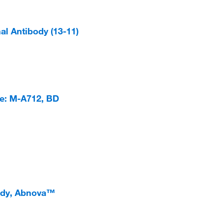
l Antibody (13-11)
e: M-A712, BD
body, Abnova™