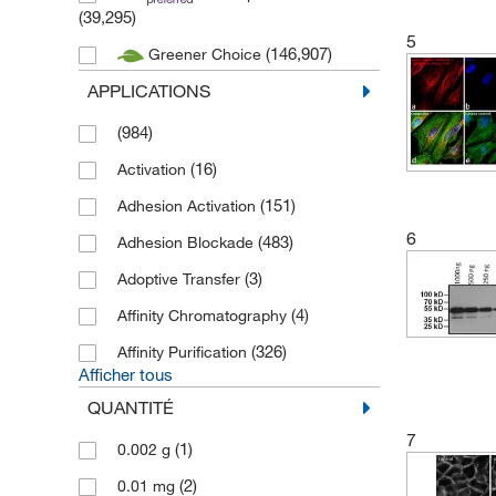
(39,295)
(9)
Discoverx
5
(146,907)
Greener Choice
(2,749)
EnquireBio
APPLICATIONS
(2,452)
Epredia
(984)
(5)
Gibco
(16)
Activation
(139,943)
Invitrogen
(151)
Adhesion Activation
(1)
Jackson Immunoresearch
6
(483)
Adhesion Blockade
(1)
Labconco
(3)
Adoptive Transfer
(31)
Life Science products Cytiva
(4)
Affinity Chromatography
(1)
Life Technologies
(326)
Affinity Purification
(1)
Medac
Afficher tous
(41)
Medchem Express
QUANTITÉ
(183)
MP Biomedicals
7
(1)
0.002 g
(910,830)
Novus Biologicals
(2)
0.01 mg