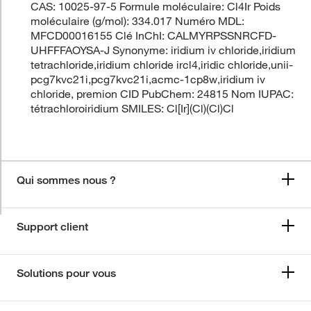
CAS: 10025-97-5 Formule moléculaire: Cl4Ir Poids
moléculaire (g/mol): 334.017 Numéro MDL:
MFCD00016155 Clé InChI: CALMYRPSSNRCFD-
UHFFFAOYSA-J Synonyme: iridium iv chloride,iridium
tetrachloride,iridium chloride ircl4,iridic chloride,unii-
pcg7kvc21i,pcg7kvc21i,acmc-1cp8w,iridium iv
chloride, premion CID PubChem: 24815 Nom IUPAC:
tétrachloroiridium SMILES: Cl[Ir](Cl)(Cl)Cl
Qui sommes nous ?
Support client
Solutions pour vous