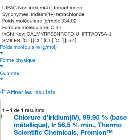
IUPAC Nor:
iridium(4+) tetrachloride
Synonymes:
iridium(4+) tetrachloride
Poids moléculaire (g/mol):
334.02
Formule moléculaire:
Cl4Ir
InChi Key:
CALMYRPSSNRCFD-UHFFFAOYSA-J
SMILES:
[Cl-].[Cl-].[Cl-].[Cl-].[Ir+4]
Poids moléculaire (g/mol)
Forme physique
Quantité
Affiner les résultats
1
–
1
de
1
résultats
Chlorure d’iridium(IV), 99,95 % (base
1
métallique), Ir 56,5 % min., Thermo
Scientific Chemicals, Premion™