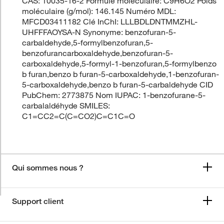
CAS: 10035-16-2 Formule moléculaire: C9H6O2 Poids
moléculaire (g/mol): 146.145 Numéro MDL:
MFCD03411182 Clé InChI: LLLBDLDNTMMZHL-
UHFFFAOYSA-N Synonyme: benzofuran-5-
carbaldehyde,5-formylbenzofuran,5-
benzofurancarboxaldehyde,benzofuran-5-
carboxaldehyde,5-formyl-1-benzofuran,5-formylbenzo
b furan,benzo b furan-5-carboxaldehyde,1-benzofuran-
5-carboxaldehyde,benzo b furan-5-carbaldehyde CID
PubChem: 2773875 Nom IUPAC: 1-benzofurane-5-
carbalaldéhyde SMILES:
C1=CC2=C(C=CO2)C=C1C=O
Qui sommes nous ?
Support client