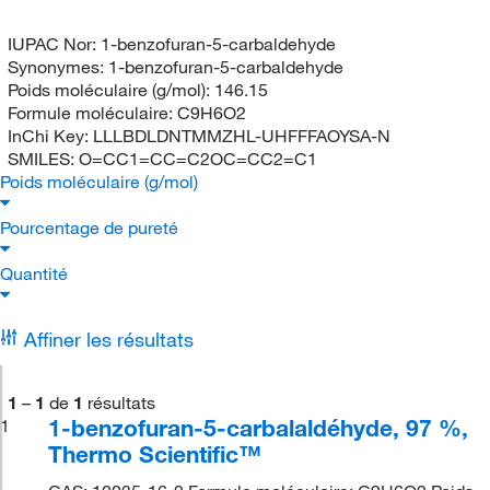
IUPAC Nor:
1-benzofuran-5-carbaldehyde
Synonymes:
1-benzofuran-5-carbaldehyde
Poids moléculaire (g/mol):
146.15
Formule moléculaire:
C9H6O2
InChi Key:
LLLBDLDNTMMZHL-UHFFFAOYSA-N
SMILES:
O=CC1=CC=C2OC=CC2=C1
Poids moléculaire (g/mol)
Pourcentage de pureté
Quantité
Affiner les résultats
1
–
1
de
1
résultats
1-benzofuran-5-carbalaldéhyde, 97 %,
1
Thermo Scientific™